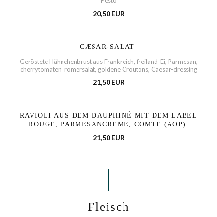
Pesto
20,50 EUR
CÆSAR-SALAT
Geröstete Hähnchenbrust aus Frankreich, freiland-Ei, Parmesan,
cherrytomaten, römersalat, goldene Croutons, Caesar-dressing
21,50 EUR
RAVIOLI AUS DEM DAUPHINÉ MIT DEM LABEL
ROUGE, PARMESANCREME, COMTE (AOP)
21,50 EUR
Fleisch