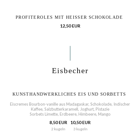
PROFITEROLES MIT HEISSER SCHOKOLADE
12,50 EUR
Eisbecher
KUNSTHANDWERKLICHES EIS UND SORBETTS
Eiscremes Bourbon-vanille aus Madagaskar, Schokolade, Indischer
Kaffee, Salzbutterkaramell, Joghurt, Pistazie
Sorbets Limette, Erdbeere, Himbeere, Mango
8,50 EUR
10,50 EUR
2 kugeln
3 kugeln