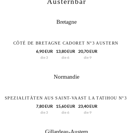
Austernbar
Bretagne
CÔTÉ DE BRETAGNE CADORET N°3 AUSTERN
6,90 EUR
13,80 EUR
20,70 EUR
die 3
die 6
die 9
Normandie
SPEZIALITÄTEN AUS SAINT-VAAST LA TATIHOU N°3
7,80 EUR
15,60 EUR
23,40 EUR
die 3
die 6
die 9
Gillardeau-Austern