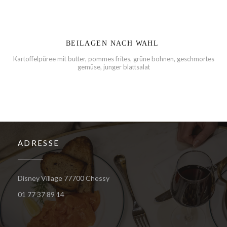
BEILAGEN NACH WAHL
Kartoffelpüree mit butter, pommes frites, grüne bohnen, geschmortes
gemüse, junger blattsalat
ADRESSE
((öffnet ein neues Fenster))
Disney Village 77700 Chessy
01 77 37 89 14