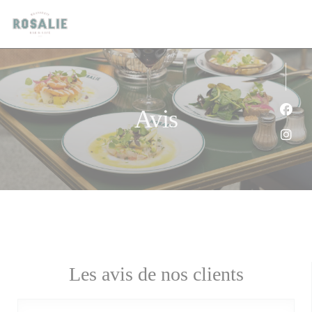
Personnalisation de vos choix en matière de cookies
Avis
Face
Inst
Les avis de nos clients