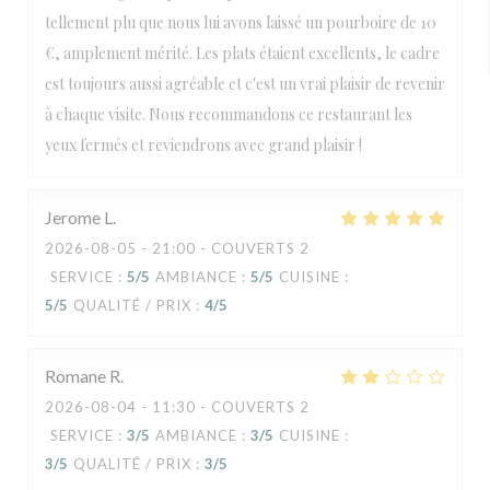
tellement plu que nous lui avons laissé un pourboire de 10
€, amplement mérité. Les plats étaient excellents, le cadre
est toujours aussi agréable et c'est un vrai plaisir de revenir
à chaque visite. Nous recommandons ce restaurant les
yeux fermés et reviendrons avec grand plaisir !
Jerome
L
2026-08-05
- 21:00 - COUVERTS 2
SERVICE
:
5
/5
AMBIANCE
:
5
/5
CUISINE
:
5
/5
QUALITÉ / PRIX
:
4
/5
Romane
R
2026-08-04
- 11:30 - COUVERTS 2
SERVICE
:
3
/5
AMBIANCE
:
3
/5
CUISINE
:
3
/5
QUALITÉ / PRIX
:
3
/5