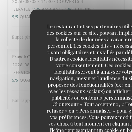
2026-08-03
- 11:30 - COUVERTS 4
SERVICE
:
5
/5
AMBIANCE
:
4
/5
CUISINE
:
5
/5
QUALITÉ / PRIX
:
5
/5
Le restaurant et ses partenaires utili
des cookies sur ce site, pouvant impl
Super plats delicieux Un super moment passer
la collecte de données à caractèr
personnel. Les cookies dits « nécessa
» sont obligatoires et installés par dé
Franck
C
D'autres cookies facultatifs nécessit
votre consentement. Ces cookies
2026-08-05
- 13:00 - COUVERTS 2
facultatifs servent à analyser votr
SERVICE
:
5
/5
AMBIANCE
:
5
/5
CUISINE
:
navigation, mesurer l'audience du si
5
/5
QUALITÉ / PRIX
:
5
/5
proposer des fonctionnalités (ex : en 
avec les réseaux sociaux) ou afficher
publicités ou contenus personnalisé
Bon rapport qualité prix, rien à redire sur notre venue 👍
Cliquez sur « Tout accepter », « To
refuser » ou « Personnaliser » pour 
vos préférences. Vous pouvez modif
1
2
3
vos choix à tout moment en cliquant
l'icône représentant un cookie en ba