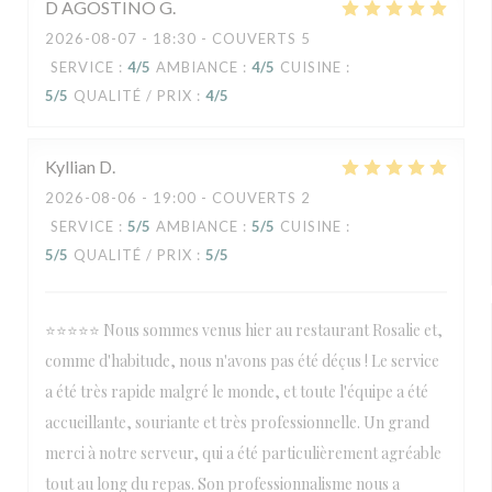
D AGOSTINO
G
2026-08-07
- 18:30 - COUVERTS 5
SERVICE
:
4
/5
AMBIANCE
:
4
/5
CUISINE
:
5
/5
QUALITÉ / PRIX
:
4
/5
Kyllian
D
2026-08-06
- 19:00 - COUVERTS 2
SERVICE
:
5
/5
AMBIANCE
:
5
/5
CUISINE
:
5
/5
QUALITÉ / PRIX
:
5
/5
⭐⭐⭐⭐⭐ Nous sommes venus hier au restaurant Rosalie et,
comme d'habitude, nous n'avons pas été déçus ! Le service
a été très rapide malgré le monde, et toute l'équipe a été
accueillante, souriante et très professionnelle. Un grand
merci à notre serveur, qui a été particulièrement agréable
tout au long du repas. Son professionnalisme nous a