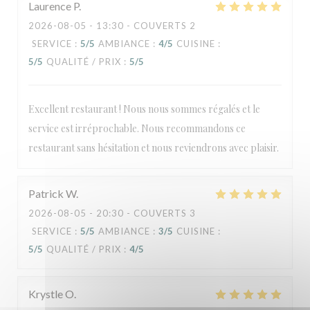
Laurence
P
2026-08-05
- 13:30 - COUVERTS 2
SERVICE
:
5
/5
AMBIANCE
:
4
/5
CUISINE
:
5
/5
QUALITÉ / PRIX
:
5
/5
Excellent restaurant ! Nous nous sommes régalés et le
service est irréprochable. Nous recommandons ce
restaurant sans hésitation et nous reviendrons avec plaisir.
Patrick
W
2026-08-05
- 20:30 - COUVERTS 3
SERVICE
:
5
/5
AMBIANCE
:
3
/5
CUISINE
:
5
/5
QUALITÉ / PRIX
:
4
/5
Krystle
O