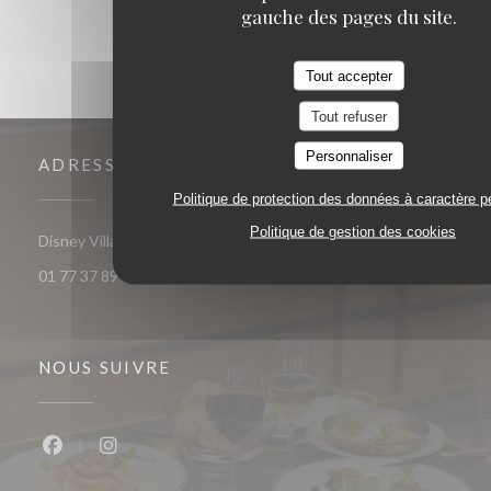
gauche des pages du site.
Tout accepter
Tout refuser
Personnaliser
ADRESSE
Politique de protection des données à caractère p
Politique de gestion des cookies
((ouvre une nouvelle fenêtre))
Disney Village 77700 Chessy
01 77 37 89 14
NOUS SUIVRE
Facebook ((ouvre une nouvelle fenêtre))
Instagram ((ouvre une nouvelle fenêtre))