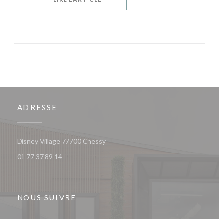
ADRESSE
((ouvre une nouvelle fenêtre))
Disney Village 77700 Chessy
01 77 37 89 14
NOUS SUIVRE