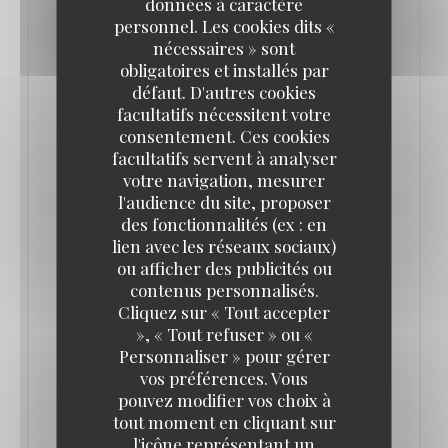
données à caractère
promesse d’offrir l’expérience d’une brasserie
personnel. Les cookies dits «
nécessaires » sont
parisienne chez Mickey comme il en existe tant
obligatoires et installés par
d’autres partout dans la capitale…Restaurant de
défaut. D'autres cookies
type brasserie, elle constitue le premier élément
facultatifs nécessitent votre
consentement. Ces cookies
d'envergure de la profonde refonte de Disney
facultatifs servent à analyser
Village désormais engagée. Il remplace ainsi le Café
votre navigation, mesurer
Mickey, restaurant qui avait lui-même pris la place
l'audience du site, proposer
du Los Angeles Bar & Grill en 2002.
des fonctionnalités (ex : en
lien avec les réseaux sociaux)
ou afficher des publicités ou
Gérée par le Groupe Bertrand (gestionnaire de
contenus personnalisés.
grandes brasseries parisiennes comme Brasserie
Cliquez sur « Tout accepter
Lipp ou La Coupole) et disposant de plus de 500
», « Tout refuser » ou «
Personnaliser » pour gérer
places, la Brasserie Rosalie propose une cuisine
vos préférences. Vous
française traditionnelle et de grandes terrasses
pouvez modifier vos choix à
avec vue sur le Lake Disney.
tout moment en cliquant sur
l'icône représentant un