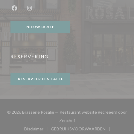
Facebook ((opent in een nieuw venster))
Instagram ((opent in een nieuw venster))
NIEUWSBRIEF
RESERVERING
RESERVEER EEN TAFEL
© 2026 Brasserie Rosalie — Restaurant website gecreëerd door
((opent in een nieuw venster))
Zenchef
Disclaimer
GEBRUIKSVOORWAARDEN
((opent in een nieuw venster))
((opent in een nieuw venster