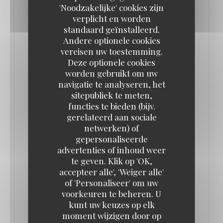
'Noodzakelijke' cookies zijn
promesse d’offrir l’expérience d’une brasserie
verplicht en worden
parisienne chez Mickey comme il en existe tant
standaard geïnstalleerd.
d’autres partout dans la capitale…Restaurant de
Andere optionele cookies
vereisen uw toestemming.
type brasserie, elle constitue le premier élément
Deze optionele cookies
d'envergure de la profonde refonte de Disney
worden gebruikt om uw
Village désormais engagée. Il remplace ainsi le Café
navigatie te analyseren, het
sitepubliek te meten,
Mickey, restaurant qui avait lui-même pris la place
functies te bieden (bijv.
du Los Angeles Bar & Grill en 2002.
gerelateerd aan sociale
netwerken) of
Gérée par le Groupe Bertrand (gestionnaire de
gepersonaliseerde
advertenties of inhoud weer
grandes brasseries parisiennes comme Brasserie
te geven. Klik op 'OK,
Lipp ou La Coupole) et disposant de plus de 500
accepteer alle', 'Weiger alle'
places, la Brasserie Rosalie propose une cuisine
of 'Personaliseer' om uw
française traditionnelle et de grandes terrasses
voorkeuren te beheren. U
kunt uw keuzes op elk
avec vue sur le Lake Disney.
moment wijzigen door op