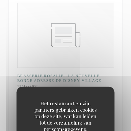
BRASSERIE ROSALIE - LA NOUVELLE
BONNE ADRESSE DE DISNEY VILLAGE
11/12/2023
Het restaurant en zijn
C’est donc dans ce contexte d’inconsistance (pour
partners gebruiken cookies
ne pas dire incompétence) généralisée dans la
op deze site, wat kan leiden
gestion de la restauration que la Brasserie Rosalie a
tot de verzameling van
persoonsgegevens.
ouvert ses portes à Disneyland Paris avec la