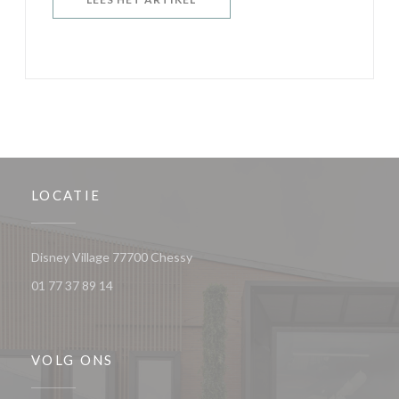
LOCATIE
((opent in een nieuw venster))
Disney Village 77700 Chessy
01 77 37 89 14
VOLG ONS