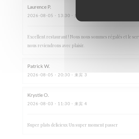
Laurence
P
2026-08-05
- 13:30 - 来宾 2
Excellent restaurant ! Nous nous sommes régalés et le se
nous reviendrons avec plaisir.
Patrick
W
2026-08-05
- 20:30 - 来宾 3
Krystle
O
2026-08-03
- 11:30 - 来宾 4
Super plats delicieux Un super moment passer