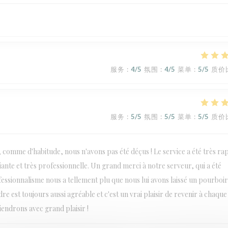
服务
:
4
/5
氛围
:
4
/5
菜单
:
5
/5
质价
服务
:
5
/5
氛围
:
5
/5
菜单
:
5
/5
质价
omme d'habitude, nous n'avons pas été déçus ! Le service a été très ra
iante et très professionnelle. Un grand merci à notre serveur, qui a été
essionnalisme nous a tellement plu que nous lui avons laissé un pourboir
e est toujours aussi agréable et c'est un vrai plaisir de revenir à chaque v
endrons avec grand plaisir !