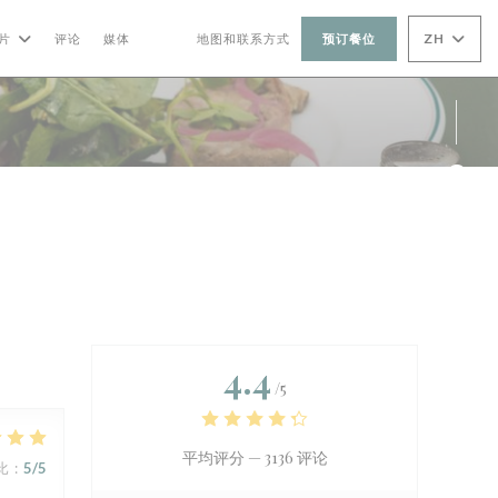
ZH
片
评论
媒体
地图和联系方式
预订餐位
((在新窗口中打开))
((在新窗口中打开))
Fac
Ins
4.4
/5
平均评分 —
3136 评论
比
:
5
/5