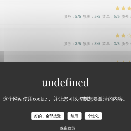
服务
:
5
/5
氛围
:
5
/5
菜单
:
5
/5
质价
服务
:
3
/5
氛围
:
3
/5
菜单
:
3
/5
质价
服务
:
5
/5
氛围
:
5
/5
菜单
:
5
/5
质价
这个网站使用cookie， 并让您可以控制想要激活的内容。
服务
:
5
/5
氛围
:
4
/5
菜单
:
4
/5
质价
好的，全部接受
禁用
个性化
cadre agréable, la carte est agréable en choix et les serveurs très pari
保密政策