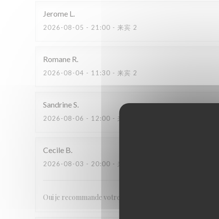
Jerome
L
2026-08-05
- 21:00 - 来宾 2
Romane
R
2026-08-04
- 11:30 - 来宾 2
Sandrine
S
2026-08-06
- 12:00 - 来宾 2
Cecile
B
2026-08-03
- 20:00 - 来宾 12
Oui je recommande votre établissement, professionnalisme, 