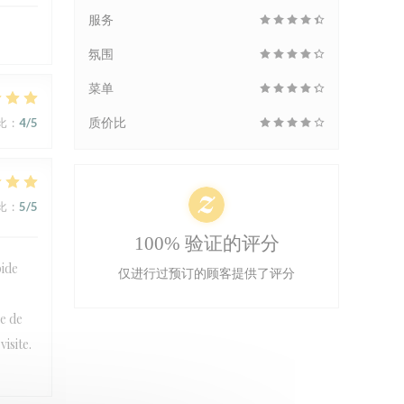
服务
氛围
菜单
质价比
比
:
4
/5
比
:
5
/5
100% 验证的评分
pide
仅进行过预订的顾客提供了评分
e de
isite.