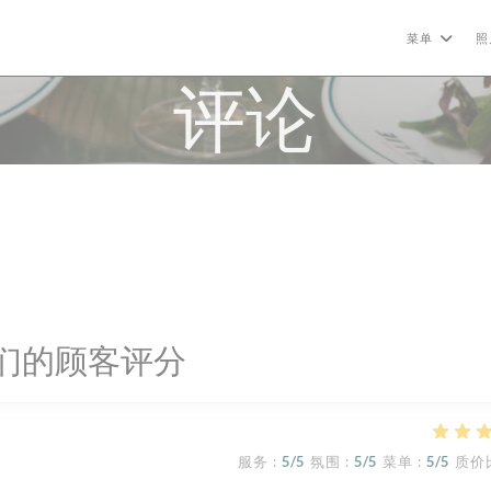
菜单
照
评论
们的顾客评分
服务
:
5
/5
氛围
:
5
/5
菜单
:
5
/5
质价