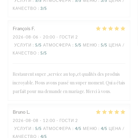
УСЛУГИ
:
5
/5
АТМОСФЕРА
:
5
/5
МЕНЮ
:
3
/5
ЦЕНА /
КАЧЕСТВО
:
3
/5
François
F
2026-08-06
- 20:00 - ГОСТИ 2
УСЛУГИ
:
5
/5
АТМОСФЕРА
:
5
/5
МЕНЮ
:
5
/5
ЦЕНА /
КАЧЕСТВО
:
5
/5
Restaurent super ,service au top,et qualités des produis
incroyable. Nous avons passé un super moment. Qui a étais
parfait pour ma demande en mariage. Merci à vous.
Bruno
L
2026-08-08
- 12:00 - ГОСТИ 2
УСЛУГИ
:
5
/5
АТМОСФЕРА
:
4
/5
МЕНЮ
:
4
/5
ЦЕНА /
КАЧЕСТВО
:
4
/5