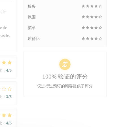
服务
pide
氛围
e de
菜单
isite.
质价比
比
:
4
/5
100% 验证的评分
仅进行过预订的顾客提供了评分
比
:
3
/5
比
:
4
/5