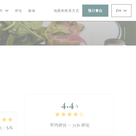
ZH
片
评论
媒体
地图和联系方式
预订餐位
((在新窗口中打开))
((在新窗口中打开))
Fac
Ins
4.4
/5
平均评分 —
3136 评论
比
:
5
/5