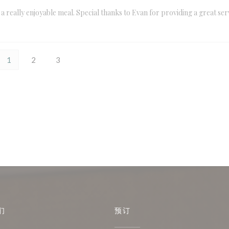
 really enjoyable meal. Special thanks to Evan for providing a great ser
1
2
3
们
预订