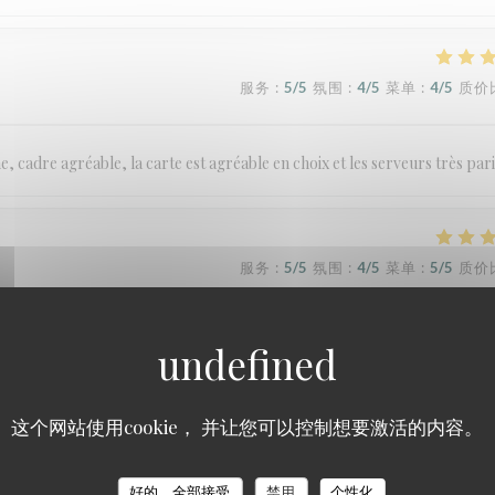
服务
:
5
/5
氛围
:
4
/5
菜单
:
4
/5
质价
cadre agréable, la carte est agréable en choix et les serveurs très pari
服务
:
5
/5
氛围
:
4
/5
菜单
:
5
/5
质价
rvice est irréprochable. Nous recommandons ce restaurant sans hésitatio
这个网站使用cookie， 并让您可以控制想要激活的内容。
服务
:
5
/5
氛围
:
3
/5
菜单
:
5
/5
质价
好的，全部接受
禁用
个性化