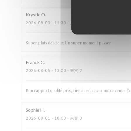
Krystle
O
2026-08-03
- 11:30 - 来宾 4
Super plats delicieux Un super moment passer
Franck
C
2026-08-05
- 13:00 - 来宾 2
Bon rapport qualité prix, rien à redire sur notre venue 👍
Sophie
H
2026-08-01
- 18:00 - 来宾 3