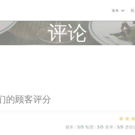
菜单
照
评论
们的顾客评分
服务
:
5
/5
氛围
:
5
/5
菜单
:
5
/5
质价