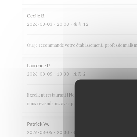
Cecile
B
2026-08-03
- 20:00 - 来宾 12
Oui je recommande votre établissement, professionnalisme, 
Laurence
P
2026-08-05
- 13:30 - 来宾 2
Excellent restaurant ! Nous nous sommes régalés et le se
nous reviendrons avec plaisir.
Patrick
W
2026-08-05
- 20:30 - 来宾 3