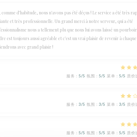
omme d'habitude, nous n'avons pas été déçus ! Le service a été très ra
iante et très professionnelle. Un grand merci à notre serveur, qui a été
essionnalisme nous a tellement plu que nous lui avons laissé un pourboir
e est toujours aussi agréable et c'est un vrai plaisir de revenir à chaque v
endrons avec grand plaisir !
服务
:
5
/5
氛围
:
5
/5
菜单
:
5
/5
质价
服务
:
3
/5
氛围
:
3
/5
菜单
:
3
/5
质价
服务
:
5
/5
氛围
:
5
/5
菜单
:
5
/5
质价