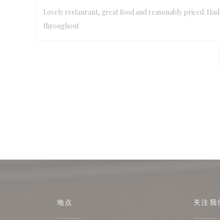
Lovely restaurant, great food and reasonably priced. Had a
throughout
地点
关注我