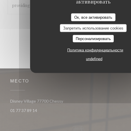
активировать
providing a great service throughout
Ок, все активировать
1
2
3
Запретить использование cookies
Персонализировать
Политика конфиденциальности
undefined
МЕСТО
((открывается в новом окне))
Disney Village 77700 Chessy
01 77 37 89 14