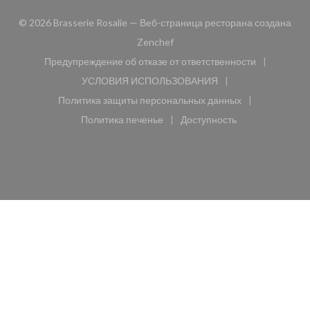
© 2026 Brasserie Rosalie — Веб-страница ресторана создана
((открывается в новом окне))
Zenchef
Предупреждение об отказе от ответственности
((открывается в новом окне))
УСЛОВИЯ ИСПОЛЬЗОВАНИЯ
((открывается в новом окне))
Политика защиты персональных данных
((открывается в новом окне))
Политика печенье
Доступность
((открывается в новом окне))
((открывается в новом 