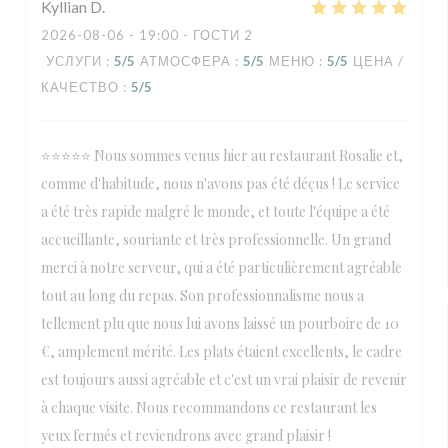
Kyllian
D
2026-08-06
- 19:00 - ГОСТИ 2
УСЛУГИ
:
5
/5
АТМОСФЕРА
:
5
/5
МЕНЮ
:
5
/5
ЦЕНА /
КАЧЕСТВО
:
5
/5
⭐⭐⭐⭐⭐ Nous sommes venus hier au restaurant Rosalie et,
comme d'habitude, nous n'avons pas été déçus ! Le service
a été très rapide malgré le monde, et toute l'équipe a été
accueillante, souriante et très professionnelle. Un grand
merci à notre serveur, qui a été particulièrement agréable
tout au long du repas. Son professionnalisme nous a
tellement plu que nous lui avons laissé un pourboire de 10
€, amplement mérité. Les plats étaient excellents, le cadre
est toujours aussi agréable et c'est un vrai plaisir de revenir
à chaque visite. Nous recommandons ce restaurant les
yeux fermés et reviendrons avec grand plaisir !