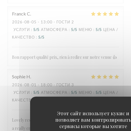
Franck
C
2026-08-05
- 13:00 - ГОСТИ 2
УСЛУГИ
:
5
/5
АТМОСФЕРА
:
5
/5
МЕНЮ
:
5
/5
ЦЕНА /
КАЧЕСТВО
:
5
/5
Bon rapport qualité prix, rien à redire sur notre venue 👍
Sophie
H
2026-08-01
- 18:00 - ГОСТИ 3
УСЛУГИ
:
5
/5
АТМОСФЕРА
:
5
/5
МЕНЮ
:
5
/5
ЦЕНА /
КАЧЕСТВО
:
5
/5
Этот сайт использует кукис и
позволяет вам контролироват
Lovely restaurant, great food and reasonably priced. Had
сервисы которые вы хотите
a really enjoyable meal. Special thanks to Evan for