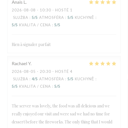
Anais
L
2026-08-08
- 10:30 - HOSTÉ 1
SLUŽBA
:
5
/5
ATMOSFÉRA
:
5
/5
KUCHYNĚ
:
5
/5
KVALITA / CENA
:
5
/5
Rien à signaler parfait
Rachael
Y
2026-08-05
- 20:30 - HOSTÉ 4
SLUŽBA
:
4
/5
ATMOSFÉRA
:
5
/5
KUCHYNĚ
:
5
/5
KVALITA / CENA
:
5
/5
The server was lovely, the food was all delicious and we
really enjoyed our visit and were sad we had no time for
dessert before the fireworks. The only thing that I would