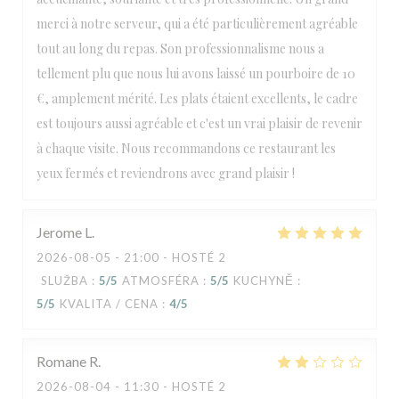
merci à notre serveur, qui a été particulièrement agréable
tout au long du repas. Son professionnalisme nous a
tellement plu que nous lui avons laissé un pourboire de 10
€, amplement mérité. Les plats étaient excellents, le cadre
est toujours aussi agréable et c'est un vrai plaisir de revenir
à chaque visite. Nous recommandons ce restaurant les
yeux fermés et reviendrons avec grand plaisir !
Jerome
L
2026-08-05
- 21:00 - HOSTÉ 2
SLUŽBA
:
5
/5
ATMOSFÉRA
:
5
/5
KUCHYNĚ
:
5
/5
KVALITA / CENA
:
4
/5
Romane
R
2026-08-04
- 11:30 - HOSTÉ 2