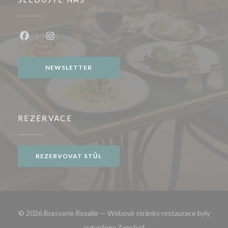
Facebook ((otevře se v novém okně))
Instagram ((otevře se v novém okně))
NEWSLETTER
REZERVACE
REZERVOVAT STŮL
© 2026 Brasserie Rosalie — Webové stránky restaurace byly
((otevře se v novém okně))
vytvořeny
Zenchef