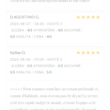
Great service and food! Special thanks to our waiter!
D AGOSTINO
G
2026-08-07
- 18:30 - HOSTÉ 5
SLUŽBA
:
4
/5
ATMOSFÉRA
:
4
/5
KUCHYNĚ
:
5
/5
KVALITA / CENA
:
4
/5
Kyllian
D
2026-08-06
- 19:00 - HOSTÉ 2
SLUŽBA
:
5
/5
ATMOSFÉRA
:
5
/5
KUCHYNĚ
:
5
/5
KVALITA / CENA
:
5
/5
⭐⭐⭐⭐⭐ Nous sommes venus hier au restaurant Rosalie et,
comme d'habitude, nous n'avons pas été déçus ! Le service
a été très rapide malgré le monde, et toute l'équipe a été
accueillante, souriante et très professionnelle. Un grand