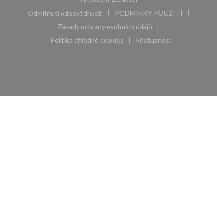
Odmítnutí odpovědnosti
PODMÍNKY POUŽITÍ
((otevře se v novém okně))
((otevře se v novém 
Zásady ochrany osobních údajů
((otevře se v novém okně))
Politika ohledně cookies
Pristupnost
((otevře se v novém okně))
((otevře se v novém 