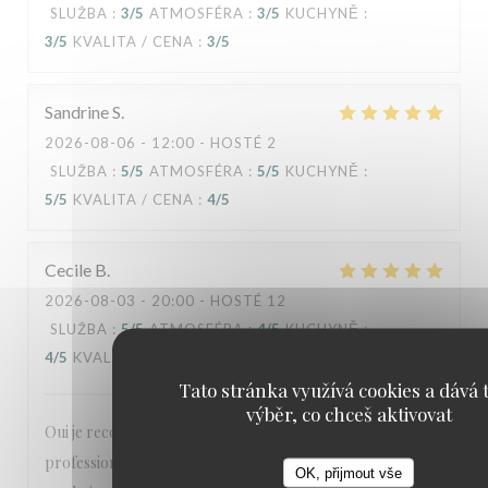
SLUŽBA
:
3
/5
ATMOSFÉRA
:
3
/5
KUCHYNĚ
:
3
/5
KVALITA / CENA
:
3
/5
Sandrine
S
2026-08-06
- 12:00 - HOSTÉ 2
SLUŽBA
:
5
/5
ATMOSFÉRA
:
5
/5
KUCHYNĚ
:
5
/5
KVALITA / CENA
:
4
/5
Cecile
B
2026-08-03
- 20:00 - HOSTÉ 12
SLUŽBA
:
5
/5
ATMOSFÉRA
:
4
/5
KUCHYNĚ
:
4
/5
KVALITA / CENA
:
3
/5
Tato stránka využívá cookies a dává t
výběr, co chceš aktivovat
Oui je recommande votre établissement,
professionnalisme, cadre agréable, la carte est agréable
OK, přijmout vše