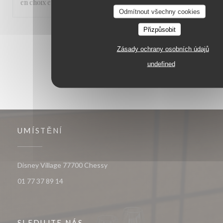
en choix et les serveurs très parisiens.
Odmítnout všechny cookies
Přizpůsobit
1
2
3
Zásady ochrany osobních údajů
undefined
UMÍSTĚNÍ
((otevře se v novém okně))
Disney Village 77700 Chessy
01 77 37 89 14
SLEDUJTE NÁS