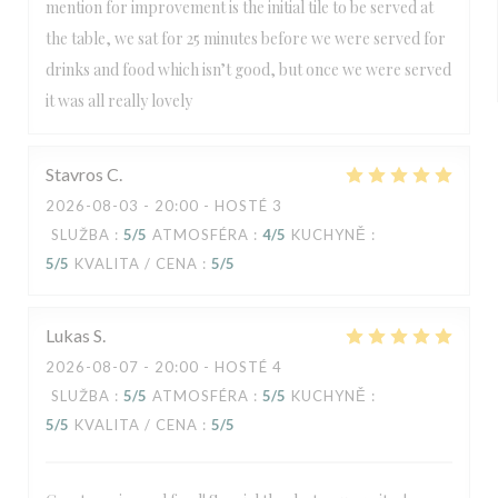
mention for improvement is the initial tile to be served at
the table, we sat for 25 minutes before we were served for
drinks and food which isn’t good, but once we were served
it was all really lovely
Stavros
C
2026-08-03
- 20:00 - HOSTÉ 3
SLUŽBA
:
5
/5
ATMOSFÉRA
:
4
/5
KUCHYNĚ
:
5
/5
KVALITA / CENA
:
5
/5
Lukas
S
2026-08-07
- 20:00 - HOSTÉ 4
SLUŽBA
:
5
/5
ATMOSFÉRA
:
5
/5
KUCHYNĚ
:
5
/5
KVALITA / CENA
:
5
/5