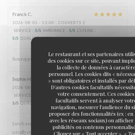
Franck
C
2026-08-05
- 13:00 - COUVERTS 2
SERVICE
:
5
/5
AMBIANCE
:
5
/5
CUISINE
:
5
/5
QUALITÉ / PRIX
:
5
/5
Le restaurant et ses partenaires utili
Bon rapport qualité prix, rien à redire sur notre venue 👍
des cookies sur ce site, pouvant impl
la collecte de données à caractèr
personnel. Les cookies dits « nécessa
Sophie
H
» sont obligatoires et installés par dé
D'autres cookies facultatifs nécessit
2026-08-01
- 18:00 - COUVERTS 3
votre consentement. Ces cookies
SERVICE
:
5
/5
AMBIANCE
:
5
/5
CUISINE
:
facultatifs servent à analyser votr
5
/5
QUALITÉ / PRIX
:
5
/5
navigation, mesurer l'audience du si
proposer des fonctionnalités (ex : en 
avec les réseaux sociaux) ou afficher
Lovely restaurant, great food and reasonably priced. Had
publicités ou contenus personnalisé
a really enjoyable meal. Special thanks to Evan for
Cliquez sur « Tout accepter », « To