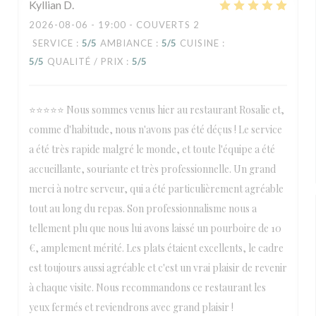
Kyllian
D
2026-08-06
- 19:00 - COUVERTS 2
SERVICE
:
5
/5
AMBIANCE
:
5
/5
CUISINE
:
5
/5
QUALITÉ / PRIX
:
5
/5
⭐⭐⭐⭐⭐ Nous sommes venus hier au restaurant Rosalie et,
comme d'habitude, nous n'avons pas été déçus ! Le service
a été très rapide malgré le monde, et toute l'équipe a été
accueillante, souriante et très professionnelle. Un grand
merci à notre serveur, qui a été particulièrement agréable
tout au long du repas. Son professionnalisme nous a
tellement plu que nous lui avons laissé un pourboire de 10
€, amplement mérité. Les plats étaient excellents, le cadre
est toujours aussi agréable et c'est un vrai plaisir de revenir
à chaque visite. Nous recommandons ce restaurant les
yeux fermés et reviendrons avec grand plaisir !