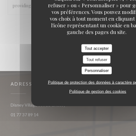
refuser » ou « Personnaliser » pour 
providing a great service throughout
vos préférences. Vous pouvez modif
vos choix à tout moment en cliquant
l'icône représentant un cookie en ba
1
2
3
gauche des pages du site.
Tout accepter
Tout refuser
Personnaliser
Politique de protection des données à caractère p
ADRESSE
Politique de gestion des cookies
((ouvre une nouvelle fenêtre))
Disney Village 77700 Chessy
01 77 37 89 14