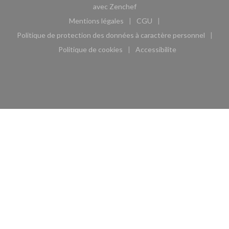
((ouvre une nouvelle fenêtre)
avec
Zenchef
Mentions légales
CGU
((ouvre une nouvelle fenêtre))
((ouvre une nouvelle fen
Politique de protection des données à caractère personnel
((ouvre une nouvelle fenêtre))
Politique de cookies
Accessibilite
((ouvre une nouvelle fenêtre))
((ouvre une nouvelle fe