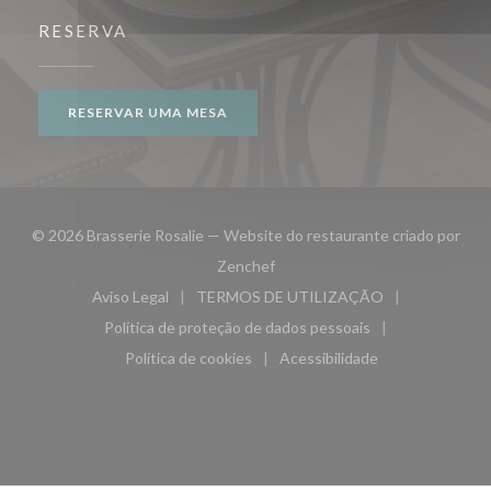
RESERVA
RESERVAR UMA MESA
© 2026 Brasserie Rosalie — Website do restaurante criado por
((abre numa nova janela))
Zenchef
Aviso Legal
TERMOS DE UTILIZAÇÃO
((abre numa nova janela))
((abre numa nova janela))
Política de proteção de dados pessoais
((abre numa nova janela))
Política de cookies
Acessibilidade
((abre numa nova janela))
((abre numa nova janela)