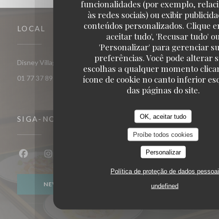
funcionalidades (por exemplo, relac
às redes sociais) ou exibir publicid
conteúdos personalizados. Clique e
LOCAL
aceitar tudo', 'Recusar tudo' o
'Personalizar' para gerenciar s
preferências. Você pode alterar 
((abre numa nova janela))
Disney Village 77700 Chessy
escolhas a qualquer momento clica
ícone de cookie no canto inferior e
01 77 37 89 14
das páginas do site.
OK, aceitar tudo
SIGA-NOS
Proíbe todos cookies
Personalizar
Facebook ((abre numa nova janela))
Instagram ((abre numa nova janela))
Política de proteção de dados pessoa
NEWSLETTER
undefined