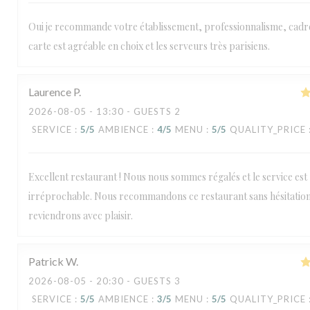
Oui je recommande votre établissement, professionnalisme, cadre
carte est agréable en choix et les serveurs très parisiens.
Laurence
P
2026-08-05
- 13:30 - GUESTS 2
SERVICE
:
5
/5
AMBIENCE
:
4
/5
MENU
:
5
/5
QUALITY_PRICE
Excellent restaurant ! Nous nous sommes régalés et le service est
irréprochable. Nous recommandons ce restaurant sans hésitation
reviendrons avec plaisir.
Patrick
W
2026-08-05
- 20:30 - GUESTS 3
SERVICE
:
5
/5
AMBIENCE
:
3
/5
MENU
:
5
/5
QUALITY_PRICE