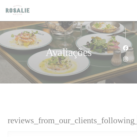
Painel de Gerenciamento de Cookies
Avaliações
Face
Inst
reviews_from_our_clients_following