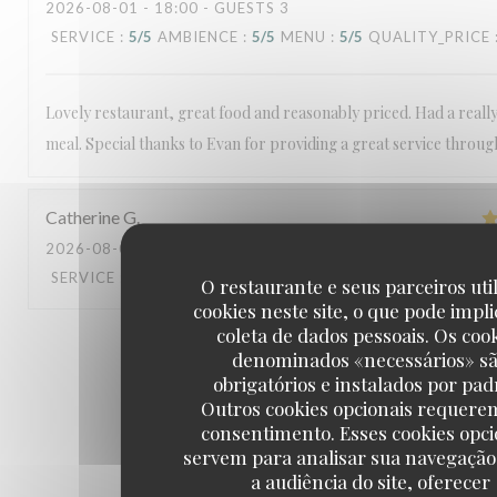
2026-08-01
- 18:00 - GUESTS 3
SERVICE
:
5
/5
AMBIENCE
:
5
/5
MENU
:
5
/5
QUALITY_PRICE
Lovely restaurant, great food and reasonably priced. Had a reall
meal. Special thanks to Evan for providing a great service throu
Catherine
G
2026-08-01
- 20:30 - GUESTS 2
SERVICE
:
5
/5
AMBIENCE
:
5
/5
MENU
:
5
/5
QUALITY_PRICE
O restaurante e seus parceiros uti
cookies neste site, o que pode impli
coleta de dados pessoais. Os coo
1
2
3
denominados «necessários» s
obrigatórios e instalados por pad
Outros cookies opcionais requere
consentimento. Esses cookies opci
servem para analisar sua navegação
a audiência do site, oferecer