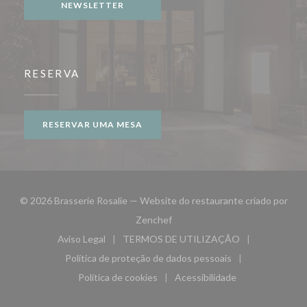
NEWSLETTER
RESERVA
RESERVAR UMA MESA
© 2026 Brasserie Rosalie — Website do restaurante criado por
((abre numa nova janela))
Zenchef
Aviso Legal
TERMOS DE UTILIZAÇÃO
((abre numa nova janela))
((abre numa nova janela))
Política de proteção de dados pessoais
((abre numa nova janela))
Política de cookies
Acessibilidade
((abre numa nova janela))
((abre numa nova janela)