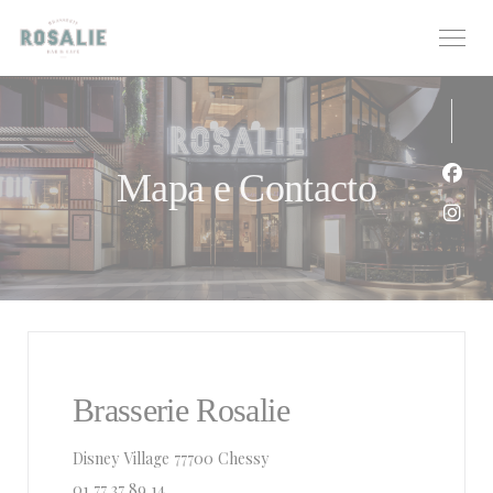
Painel de Gerenciamento de Cookies
Mapa e Contacto
Face
Inst
Brasserie Rosalie
((abre numa nova janela))
Disney Village 77700 Chessy
01 77 37 89 14