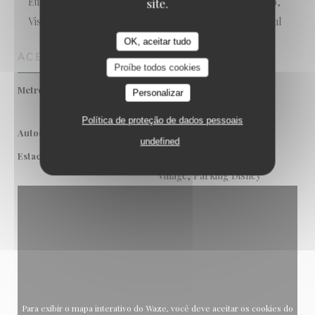
Eurocard/Mastercard, Títulos de restaurante, Dinheiro,
site.
Visa, Cheques de férias, American Express, Cartão Azul
OK, aceitar tudo
ACESSO
Proíbe todos cookies
RER A - Marne-La-Vallée
Metro
Personalizar
Chessy
Política de proteção de dados pessoais
23, 43, CDG
Autocarro
undefined
Parking Indigo du Disney
Estacionamento
Village, Parking Disney
Para exibir o mapa interativo do Waze, você deve aceitar os cookies do