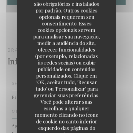
são obrigatórios e instalados
por padrão. Outros cookies
opcionais requerem seu
consentimento. Esses
cookies opcionais servem
para analisar sua navegação,
medir a audiência do site,
oferecer funcionalidades
BRASSERIE ROSALIE
CHESSY
(por exemplo, relacionadas
Informações gerais
às redes sociais) ou exibir
publicidade ou conteúdos
personalizados. Clique em
'OK, aceitar tudo', 'Recusar
SERVIÇOS
tudo' ou 'Personalizar' para
gerenciar suas preferências.
Privatização, Esplanada
Você pode alterar suas
escolhas a qualquer
MÉTODOS DE PAGAMENTO
momento clicando no ícone
de cookie no canto inferior
Apple Pay, Pagamento sem contato,
esquerdo das páginas do