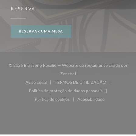
RESERVA
RESERVAR UMA MESA
© 2026 Brasserie Rosalie — Website do restaurante criado por
((abre numa nova janela))
Zenchef
Aviso Legal
TERMOS DE UTILIZAÇÃO
((abre numa nova janela))
((abre numa nova janela))
Política de proteção de dados pessoais
((abre numa nova janela))
Política de cookies
Acessibilidade
((abre numa nova janela))
((abre numa nova janela)