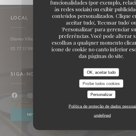
funcionalidades (por exemplo, relac
às redes sociais) ou exibir publicid
conteúdos personalizados. Clique e
LOCAL
aceitar tudo', 'Recusar tudo' o
'Personalizar' para gerenciar s
preferências. Você pode alterar 
((abre numa nova janela))
Disney Village 77700 Chessy
escolhas a qualquer momento clica
ícone de cookie no canto inferior e
01 77 37 89 14
das páginas do site.
OK, aceitar tudo
SIGA-NOS
Proíbe todos cookies
Personalizar
Facebook ((abre numa nova janela))
Instagram ((abre numa nova janela))
Política de proteção de dados pessoa
NEWSLETTER
undefined