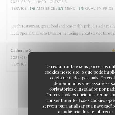
2026-08-01
- 18:00 - GUESTS 3
SERVICE
:
5
/5
AMBIENCE
:
5
/5
MENU
:
5
/5
QUALITY_PRICE
Lovely restaurant, great food and reasonably priced. Had a reall
meal. Special thanks to Evan for providing a great service throu
Catherine
G
2026-08-01
- 20:30 - GUESTS 2
SERVICE
:
5
/5
AMBIENCE
:
5
/5
MENU
:
5
/5
QUALITY_PRICE
O restaurante e seus parceiros uti
cookies neste site, o que pode impli
coleta de dados pessoais. Os coo
1
2
3
denominados «necessários» s
obrigatórios e instalados por pad
Outros cookies opcionais requere
consentimento. Esses cookies opci
servem para analisar sua navegação
a audiência do site, oferecer