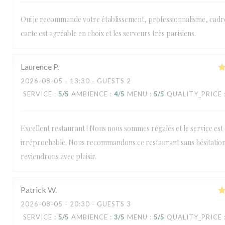
Oui je recommande votre établissement, professionnalisme, cadre
carte est agréable en choix et les serveurs très parisiens.
Laurence
P
2026-08-05
- 13:30 - GUESTS 2
SERVICE
:
5
/5
AMBIENCE
:
4
/5
MENU
:
5
/5
QUALITY_PRICE
Excellent restaurant ! Nous nous sommes régalés et le service est
irréprochable. Nous recommandons ce restaurant sans hésitation
reviendrons avec plaisir.
Patrick
W
2026-08-05
- 20:30 - GUESTS 3
SERVICE
:
5
/5
AMBIENCE
:
3
/5
MENU
:
5
/5
QUALITY_PRICE