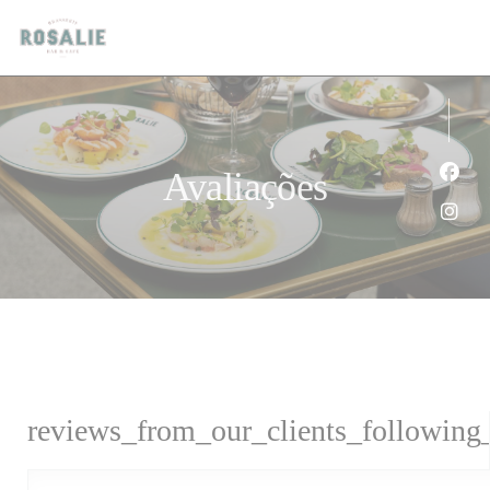
Painel de Gerenciamento de Cookies
Avaliações
Face
Inst
reviews_from_our_clients_following