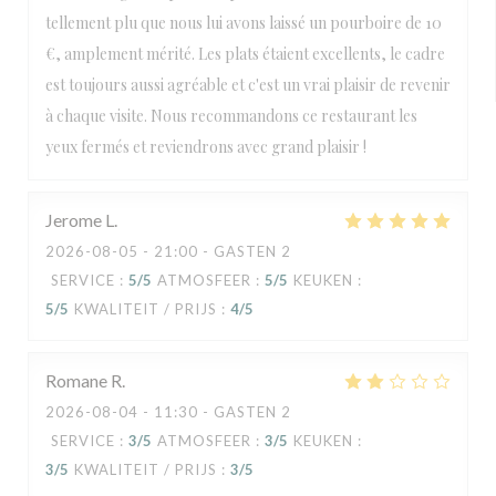
tellement plu que nous lui avons laissé un pourboire de 10
€, amplement mérité. Les plats étaient excellents, le cadre
est toujours aussi agréable et c'est un vrai plaisir de revenir
à chaque visite. Nous recommandons ce restaurant les
yeux fermés et reviendrons avec grand plaisir !
Jerome
L
2026-08-05
- 21:00 - GASTEN 2
SERVICE
:
5
/5
ATMOSFEER
:
5
/5
KEUKEN
:
5
/5
KWALITEIT / PRIJS
:
4
/5
Romane
R
2026-08-04
- 11:30 - GASTEN 2
SERVICE
:
3
/5
ATMOSFEER
:
3
/5
KEUKEN
:
3
/5
KWALITEIT / PRIJS
:
3
/5