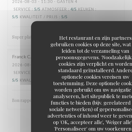
2026-08-03
- 11:30 - GASTEN 4
SERVICE
:
5
/5
ATMOSFEER
:
4
/5
KEUKEN
:
5
/5
KWALITEIT / PRIJS
:
5
/5
Super plats delicieux Un super moment passer
Het restaurant en zijn partners
gebruiken cookies op deze site, wat
leiden tot de verzameling van
Franck
C
persoonsgegevens. 'Noodzakelijk
cookies zijn verplicht en worde
2026-08-05
- 13:00 - GASTEN 2
standaard geïnstalleerd. Ander
SERVICE
:
5
/5
ATMOSFEER
:
5
/5
KEUKEN
:
optionele cookies vereisen uw
5
/5
KWALITEIT / PRIJS
:
5
/5
toestemming. Deze optionele cook
worden gebruikt om uw navigatie 
analyseren, het sitepubliek te met
Bon rapport qualité prix, rien à redire sur notre venue 👍
functies te bieden (bijv. gerelateerd
sociale netwerken) of gepersonalis
advertenties of inhoud weer te geven
1
2
3
op 'OK, accepteer alle', 'Weiger alle'
'Personaliseer' om uw voorkeuren