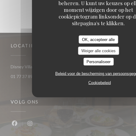
beheren. U kunt uw keuzes op el
moment wijzigen door op het
cookiepictogram linksonder op d
sitepagina's te klikken.
OK, accepteer alle
LOCATIE
Weiger alle cookies
Personaliseer
((opent in een nieuw venster))
Disney Village 77700 Chessy
Beleid voor de bescherming van persoonsge
01 77 37 89 14
Cookiebeleid
VOLG ONS
Facebook ((opent in een nieuw venster))
Instagram ((opent in een nieuw venster))