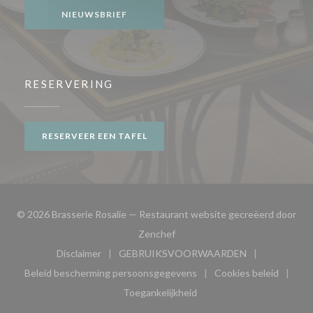
NIEUWSBRIEF
RESERVERING
RESERVEER EEN TAFEL
© 2026 Brasserie Rosalie — Restaurant website gecreëerd door
((opent in een nieuw venster))
Zenchef
Disclaimer
GEBRUIKSVOORWAARDEN
((opent in een nieuw venster))
((opent in een nieuw venster
Beleid bescherming persoonsgegevens
Cookies beleid
((opent in een nieuw venster))
((opent in ee
Toegankelijkheid
((opent in een nieuw venster))