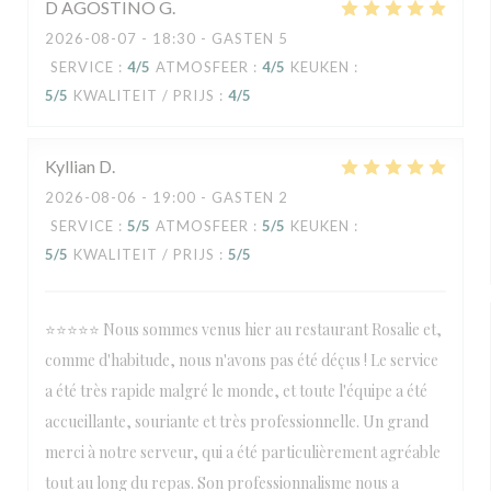
D AGOSTINO
G
2026-08-07
- 18:30 - GASTEN 5
SERVICE
:
4
/5
ATMOSFEER
:
4
/5
KEUKEN
:
5
/5
KWALITEIT / PRIJS
:
4
/5
Kyllian
D
2026-08-06
- 19:00 - GASTEN 2
SERVICE
:
5
/5
ATMOSFEER
:
5
/5
KEUKEN
:
5
/5
KWALITEIT / PRIJS
:
5
/5
⭐⭐⭐⭐⭐ Nous sommes venus hier au restaurant Rosalie et,
comme d'habitude, nous n'avons pas été déçus ! Le service
a été très rapide malgré le monde, et toute l'équipe a été
accueillante, souriante et très professionnelle. Un grand
merci à notre serveur, qui a été particulièrement agréable
tout au long du repas. Son professionnalisme nous a