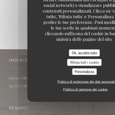
social network) o visualizzare pubbli
contenuti personalizzati. Clicca su 'A
1
2
3
tutto', 'Rifiuta tutto' o 'Personalizza
gestire le tue preferenze. Puoi modi
le tue scelte in qualsiasi momen
cliccando sull'icona del cookie in ba
sinistra delle pagine del sito.
Ok, accetta tutto
INDIRIZZO
Rifiuta tutti i cookie
Personalizza
((apre una nuova finestra))
Disney Village 77700 Chessy
Politica di protezione dei dati personali
01 77 37 89 14
Politica di gestione dei cookie
SEGUICI