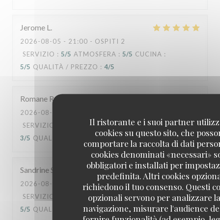
Jerome
L
2026-08-05
- 21:00 - OSPITI 2
SERVIZIO
:
5
/5
ATMOSFERA
:
5
/5
CUCINA
:
5
/5
QUALITÀ / PREZZO
:
4
/5
Romane
R
2026-08-04
- 11:30 - OSPITI 2
Il ristorante e i suoi partner utiliz
SERVIZIO
:
3
/5
ATMOSFERA
:
3
/5
CUCINA
:
cookies su questo sito, che poss
3
/5
QUALITÀ / PREZZO
:
3
/5
comportare la raccolta di dati person
cookies denominati «necessari» s
obbligatori e installati per imposta
Sandrine
S
predefinita. Altri cookies opziona
2026-08-06
- 12:00 - OSPITI 2
richiedono il tuo consenso. Questi c
opzionali servono per analizzare la
SERVIZIO
:
5
/5
ATMOSFERA
:
5
/5
CUCINA
:
navigazione, misurare l'audience del
5
/5
QUALITÀ / PREZZO
:
4
/5
fornire funzionalità (ad esempio, leg