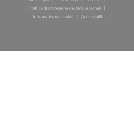
((apre una nuova finestra))
((apre una nuova finestra))
Politica di protezione dei dati personali
((apre una nuova finestra))
Informativa sui cookie
Accessibilita
((apre una nuova finestra))
((apre una nuova finest