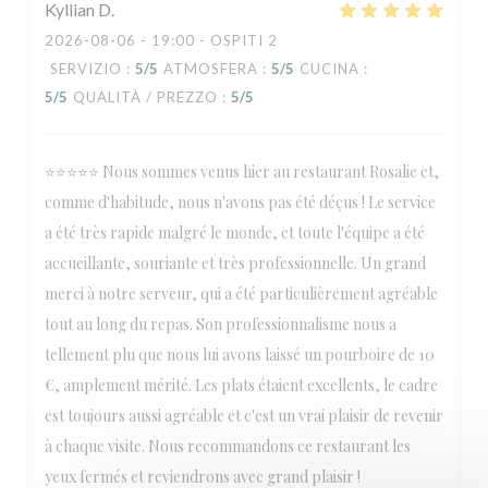
Kyllian
D
2026-08-06
- 19:00 - OSPITI 2
SERVIZIO
:
5
/5
ATMOSFERA
:
5
/5
CUCINA
:
5
/5
QUALITÀ / PREZZO
:
5
/5
⭐⭐⭐⭐⭐ Nous sommes venus hier au restaurant Rosalie et,
comme d'habitude, nous n'avons pas été déçus ! Le service
a été très rapide malgré le monde, et toute l'équipe a été
accueillante, souriante et très professionnelle. Un grand
merci à notre serveur, qui a été particulièrement agréable
tout au long du repas. Son professionnalisme nous a
tellement plu que nous lui avons laissé un pourboire de 10
€, amplement mérité. Les plats étaient excellents, le cadre
est toujours aussi agréable et c'est un vrai plaisir de revenir
à chaque visite. Nous recommandons ce restaurant les
yeux fermés et reviendrons avec grand plaisir !