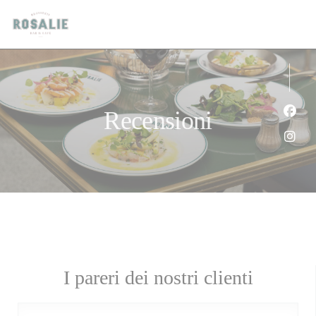
Personalizzazione delle tue scelte sui cookie
Recensioni
Face
Inst
I pareri dei nostri clienti