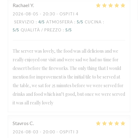
Rachael
Y
2026-08-05
- 20:30 - OSPITI 4
SERVIZIO
:
4
/5
ATMOSFERA
:
5
/5
CUCINA
:
5
/5
QUALITÀ / PREZZO
:
5
/5
The server was lovely, the food was all delicious and we
really enjoyed our visit and were sad we had no time for
dessert before the fireworks. The only thing that I would
mention for improvement is the initial tile to be served at
the table, we sat for 25 minutes before we were served for
drinks and food which isn’t good, but once we were served
it was all really lovely
Stavros
C
2026-08-03
- 20:00 - OSPITI 3