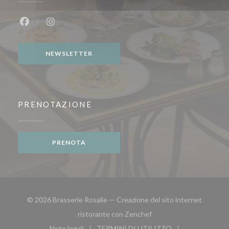
Facebook ((apre una nuova finestra))
Instagram ((apre una nuova finestra))
NEWSLETTER
PRENOTAZIONE
PRENOTA
© 2026 Brasserie Rosalie — Creazione del sito internet
((apre una nuova finestra
ristorante con
Zenchef
Note legali
TERMINI DI UTILIZZO