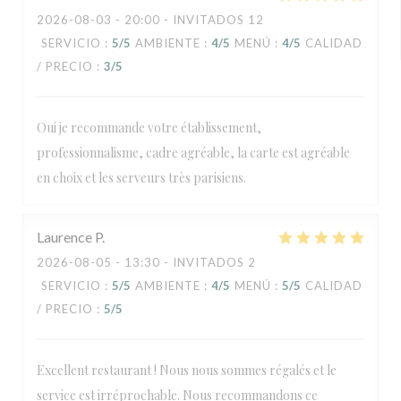
2026-08-03
- 20:00 - INVITADOS 12
SERVICIO
:
5
/5
AMBIENTE
:
4
/5
MENÚ
:
4
/5
CALIDAD
/ PRECIO
:
3
/5
Oui je recommande votre établissement,
professionnalisme, cadre agréable, la carte est agréable
en choix et les serveurs très parisiens.
Laurence
P
2026-08-05
- 13:30 - INVITADOS 2
SERVICIO
:
5
/5
AMBIENTE
:
4
/5
MENÚ
:
5
/5
CALIDAD
/ PRECIO
:
5
/5
Excellent restaurant ! Nous nous sommes régalés et le
service est irréprochable. Nous recommandons ce