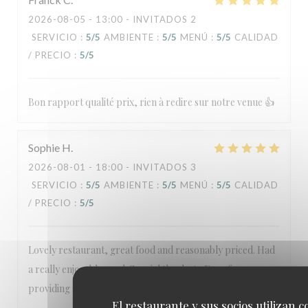
2026-08-05
- 13:00 - INVITADOS 2
SERVICIO
:
5
/5
AMBIENTE
:
5
/5
MENÚ
:
5
/5
CALIDAD
/ PRECIO
:
5
/5
Bon rapport qualité prix, rien à redire sur notre venue 👍
Sophie
H
2026-08-01
- 18:00 - INVITADOS 3
SERVICIO
:
5
/5
AMBIENTE
:
5
/5
MENÚ
:
5
/5
CALIDAD
/ PRECIO
:
5
/5
Lovely restaurant, great food and reasonably priced. Had
a really enjoyable meal. Special thanks to Evan for
providing a great service throughout
El restaurante y sus socios utilizan c