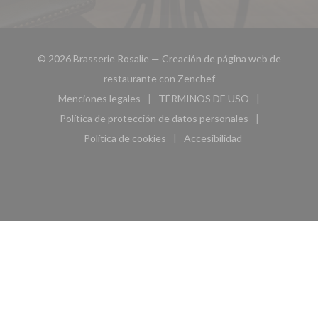
© 2026 Brasserie Rosalie — Creación de página web de
((abre en una nueva ven
restaurante con
Zenchef
Menciones legales
TÉRMINOS DE USO
((abre en una nueva ventana))
((abre en una nueva ven
Política de protección de datos personales
((abre en una nueva ventana))
Política de cookies
Accesibilidad
((abre en una nueva ventana))
((abre en una nueva ven