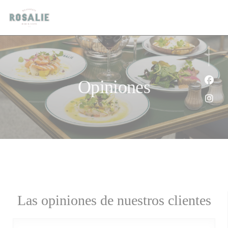
Personalización de sus opciones de cookies
Opiniones
Face
Inst
Las opiniones de nuestros clientes