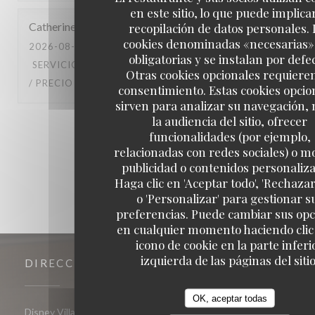
en este sitio, lo que puede implicar
Catherine
G
recopilación de datos personales. 
cookies denominadas «necesarias»
2026-08-01
- 20:30 - INVITADOS 2
obligatorias y se instalan por defe
SERVICIO
:
5
/5
AMBIENTE
:
5
/5
MENÚ
:
5
/5
CALIDAD
Otras cookies opcionales requiere
/ PRECIO
:
5
/5
consentimiento. Estas cookies opcio
sirven para analizar su navegación,
la audiencia del sitio, ofrecer
1
2
3
funcionalidades (por ejemplo,
relacionadas con redes sociales) o m
publicidad o contenidos personaliz
Haga clic en 'Aceptar todo', 'Rechazar
o 'Personalizar' para gestionar s
preferencias. Puede cambiar sus op
en cualquier momento haciendo clic 
icono de cookie en la parte inferi
izquierda de las páginas del sitio
DIRECCIÓN
OK, aceptar todas
((abre en una nueva ventana))
Disney Village 77700 Chessy