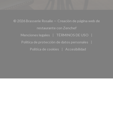
© 2026 Brasserie Rosalie — Creación de página web de
((abre en una nueva ven
restaurante con
Zenchef
Menciones legales
TÉRMINOS DE USO
((abre en una nueva ventana))
((abre en una nueva ven
Política de protección de datos personales
((abre en una nueva ventana))
Política de cookies
Accesibilidad
((abre en una nueva ventana))
((abre en una nueva ven