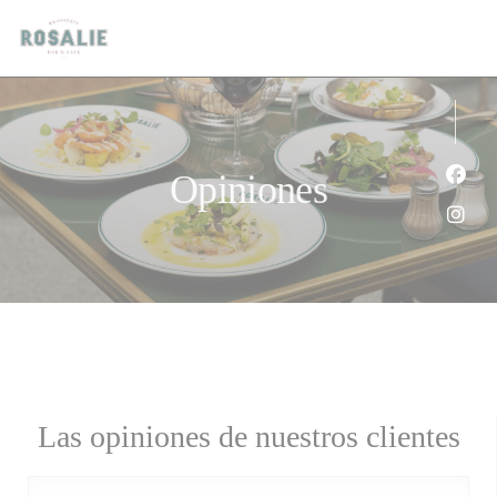
Personalización de sus opciones de cookies
Opiniones
Face
Inst
Las opiniones de nuestros clientes