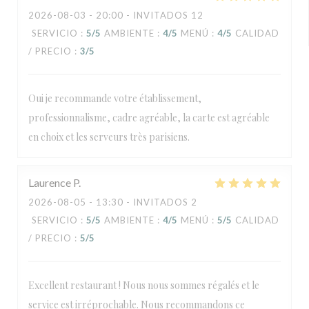
2026-08-03
- 20:00 - INVITADOS 12
SERVICIO
:
5
/5
AMBIENTE
:
4
/5
MENÚ
:
4
/5
CALIDAD
/ PRECIO
:
3
/5
Oui je recommande votre établissement,
professionnalisme, cadre agréable, la carte est agréable
en choix et les serveurs très parisiens.
Laurence
P
2026-08-05
- 13:30 - INVITADOS 2
SERVICIO
:
5
/5
AMBIENTE
:
4
/5
MENÚ
:
5
/5
CALIDAD
/ PRECIO
:
5
/5
Excellent restaurant ! Nous nous sommes régalés et le
service est irréprochable. Nous recommandons ce