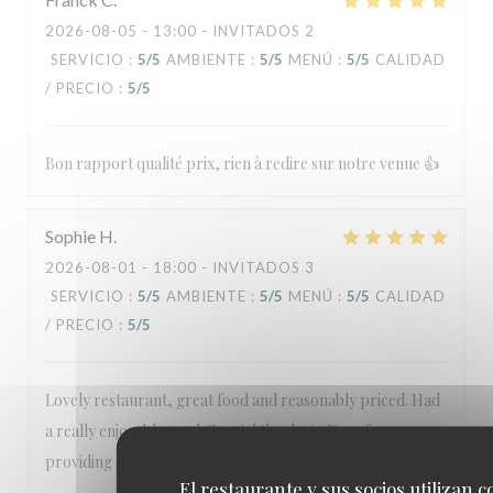
2026-08-05
- 13:00 - INVITADOS 2
SERVICIO
:
5
/5
AMBIENTE
:
5
/5
MENÚ
:
5
/5
CALIDAD
/ PRECIO
:
5
/5
Bon rapport qualité prix, rien à redire sur notre venue 👍
Sophie
H
2026-08-01
- 18:00 - INVITADOS 3
SERVICIO
:
5
/5
AMBIENTE
:
5
/5
MENÚ
:
5
/5
CALIDAD
/ PRECIO
:
5
/5
Lovely restaurant, great food and reasonably priced. Had
a really enjoyable meal. Special thanks to Evan for
providing a great service throughout
El restaurante y sus socios utilizan c