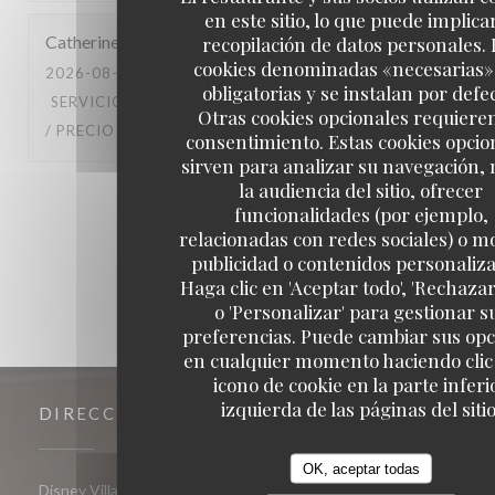
en este sitio, lo que puede implicar
Catherine
G
recopilación de datos personales. 
cookies denominadas «necesarias»
2026-08-01
- 20:30 - INVITADOS 2
obligatorias y se instalan por defe
SERVICIO
:
5
/5
AMBIENTE
:
5
/5
MENÚ
:
5
/5
CALIDAD
Otras cookies opcionales requiere
/ PRECIO
:
5
/5
consentimiento. Estas cookies opcio
sirven para analizar su navegación,
la audiencia del sitio, ofrecer
1
2
3
funcionalidades (por ejemplo,
relacionadas con redes sociales) o m
publicidad o contenidos personaliz
Haga clic en 'Aceptar todo', 'Rechazar
o 'Personalizar' para gestionar s
preferencias. Puede cambiar sus op
en cualquier momento haciendo clic 
icono de cookie en la parte inferi
izquierda de las páginas del sitio
DIRECCIÓN
OK, aceptar todas
((abre en una nueva ventana))
Disney Village 77700 Chessy