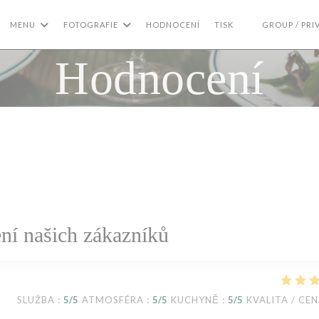
MENU
FOTOGRAFIE
HODNOCENÍ
TISK
GROUP / PRI
((OTEVŘE SE V 
Hodnocení
í našich zákazníků
SLUŽBA
:
5
/5
ATMOSFÉRA
:
5
/5
KUCHYNĚ
:
5
/5
KVALITA / CE