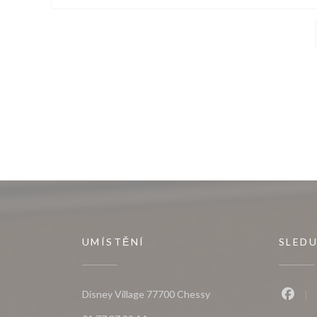
UMÍSTĚNÍ
SLEDU
((otevře se v novém okně
Disney Village 77700 Chessy
Faceb