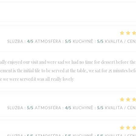
SLUŽBA
:
4
/5
ATMOSFÉRA
:
5
/5
KUCHYNĚ
:
5
/5
KVALITA / CE
eally enjoyed our visit and were sad we had no time for dessert before the
ent is the initial tile to be served at the table, we sat for 25 minutes be
 we were served it was all really lovely
SLUŽBA
:
5
/5
ATMOSFÉRA
:
4
/5
KUCHYNĚ
:
5
/5
KVALITA / CE