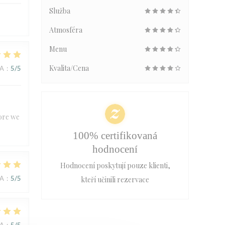
Služba
Atmosféra
Menu
Kvalita/Cena
NA
:
5
/5
fore we
100% certifikovaná
hodnocení
Hodnocení poskytují pouze klienti,
NA
:
5
/5
kteří učinili rezervace