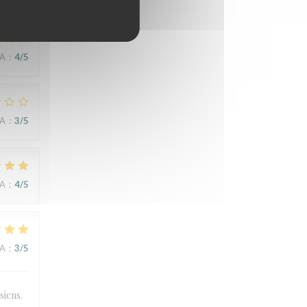
NA
:
4
/5
NA
:
3
/5
NA
:
4
/5
NA
:
3
/5
siens.