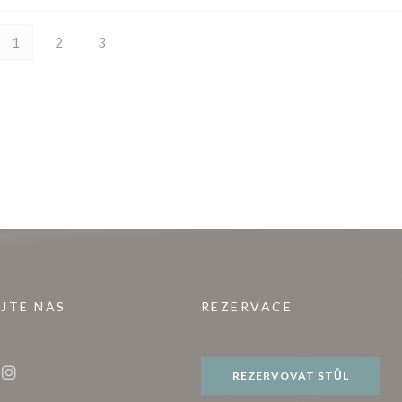
1
2
3
JTE NÁS
REZERVACE
))
REZERVOVAT STŮL
ook ((otevře se v novém okně))
Instagram ((otevře se v novém okně))