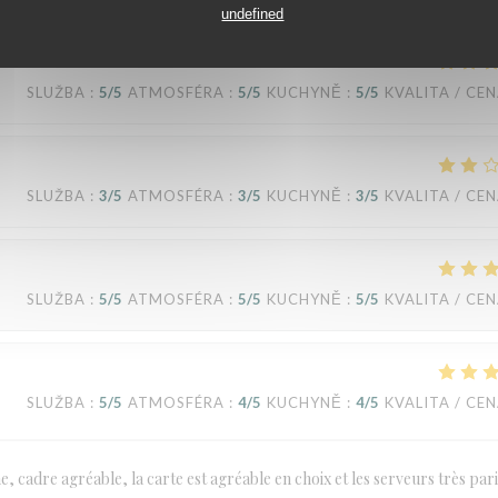
undefined
SLUŽBA
:
5
/5
ATMOSFÉRA
:
5
/5
KUCHYNĚ
:
5
/5
KVALITA / CE
SLUŽBA
:
3
/5
ATMOSFÉRA
:
3
/5
KUCHYNĚ
:
3
/5
KVALITA / CE
SLUŽBA
:
5
/5
ATMOSFÉRA
:
5
/5
KUCHYNĚ
:
5
/5
KVALITA / CE
SLUŽBA
:
5
/5
ATMOSFÉRA
:
4
/5
KUCHYNĚ
:
4
/5
KVALITA / CE
cadre agréable, la carte est agréable en choix et les serveurs très pari