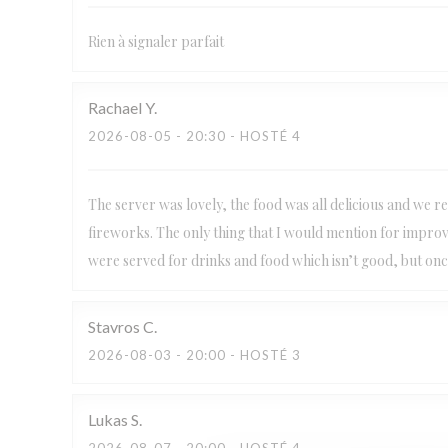
Rien à signaler parfait
Rachael
Y
2026-08-05
- 20:30 - HOSTÉ 4
The server was lovely, the food was all delicious and we r
fireworks. The only thing that I would mention for improvem
were served for drinks and food which isn’t good, but once
Stavros
C
2026-08-03
- 20:00 - HOSTÉ 3
Lukas
S