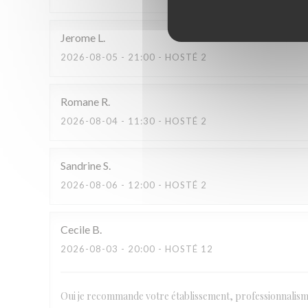
Jerome
L
2026-08-05
- 21:00 - HOSTÉ 2
Romane
R
2026-08-04
- 11:30 - HOSTÉ 2
Sandrine
S
2026-08-06
- 12:00 - HOSTÉ 2
Cecile
B
2026-08-03
- 20:00 - HOSTÉ 12
Oui je recommande votre établissement, professionnalisme, 