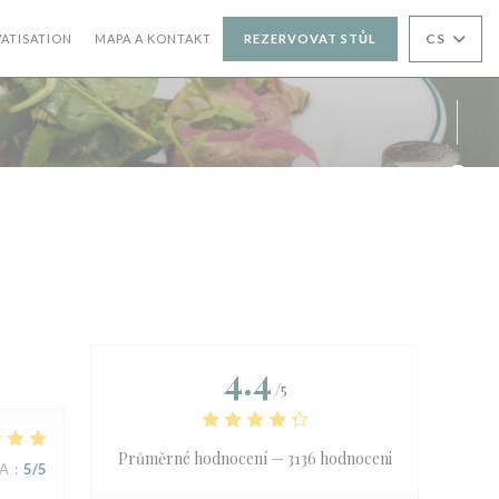
((OTEVŘE SE V NOVÉM OKNĚ))
CS
VATISATION
MAPA A KONTAKT
REZERVOVAT STŮL
NOVÉM OKNĚ))
Face
Inst
4.4
/5
Průměrné hodnocení —
3136 hodnoceni
NA
:
5
/5