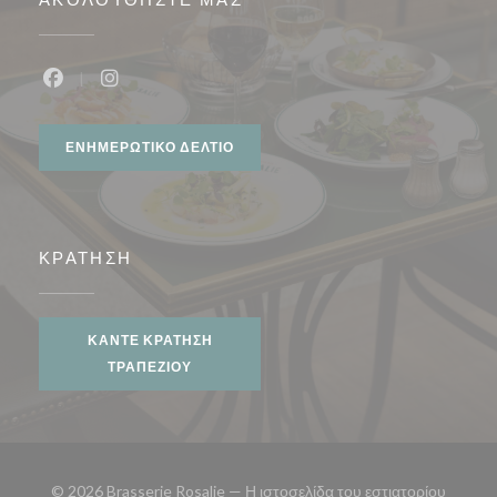
Facebook ((ανοίγει σε νέο παράθυρο))
Instagram ((ανοίγει σε νέο παράθυρο))
ΕΝΗΜΕΡΩΤΙΚΌ ΔΕΛΤΊΟ
ΚΡΆΤΗΣΗ
ΚΆΝΤΕ ΚΡΆΤΗΣΗ
ΤΡΑΠΕΖΙΟΎ
© 2026 Brasserie Rosalie — Η ιστοσελίδα του εστιατορίου