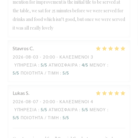
mention for improvement is the initial tile to be served at
the table, we sat for 25 minutes before we were served for
drinks and food which isn’t good, but once we were served
it was all really lovely
Stavros
C
2026-08-03
- 20:00 - ΚΑΛΕΣΜΈΝΟΙ 3
ΥΠΗΡΕΣΊΑ
:
5
/5
ΑΤΜΌΣΦΑΙΡΑ
:
4
/5
ΜΕΝΟΎ
:
5
/5
ΠΟΙΌΤΗΤΑ / ΤΙΜΉ
:
5
/5
Lukas
S
2026-08-07
- 20:00 - ΚΑΛΕΣΜΈΝΟΙ 4
ΥΠΗΡΕΣΊΑ
:
5
/5
ΑΤΜΌΣΦΑΙΡΑ
:
5
/5
ΜΕΝΟΎ
:
5
/5
ΠΟΙΌΤΗΤΑ / ΤΙΜΉ
:
5
/5