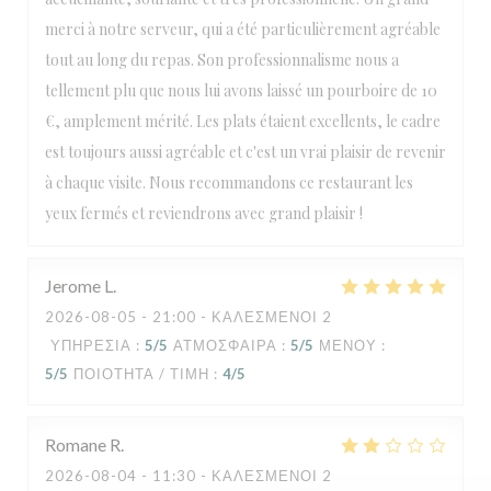
merci à notre serveur, qui a été particulièrement agréable
tout au long du repas. Son professionnalisme nous a
tellement plu que nous lui avons laissé un pourboire de 10
€, amplement mérité. Les plats étaient excellents, le cadre
est toujours aussi agréable et c'est un vrai plaisir de revenir
à chaque visite. Nous recommandons ce restaurant les
yeux fermés et reviendrons avec grand plaisir !
Jerome
L
2026-08-05
- 21:00 - ΚΑΛΕΣΜΈΝΟΙ 2
ΥΠΗΡΕΣΊΑ
:
5
/5
ΑΤΜΌΣΦΑΙΡΑ
:
5
/5
ΜΕΝΟΎ
:
5
/5
ΠΟΙΌΤΗΤΑ / ΤΙΜΉ
:
4
/5
Romane
R
2026-08-04
- 11:30 - ΚΑΛΕΣΜΈΝΟΙ 2