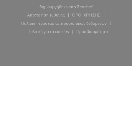
((ανοίγει σε νέο παρά
δημιουργήθηκε από
Zenchef
Αποποίηση ευθύνης
ΌΡΟΙ ΧΡΉΣΗΣ
((ανοίγει σε νέο παράθυρο))
((ανοίγει σε νέο παράθυ
Πολιτική προστασίας προσωπικών δεδομένων
((ανοίγει σε νέο παράθυρο))
Πολιτική για τα cookies
Προσβασιμότητα
((ανοίγει σε νέο παράθυρο))
((ανοίγει σε νέο παρά