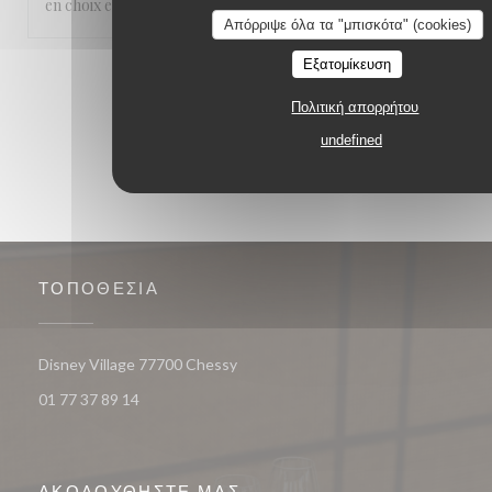
en choix et les serveurs très parisiens.
Απόρριψε όλα τα "μπισκότα" (cookies)
Εξατομίκευση
1
2
3
Πολιτική απορρήτου
undefined
ΤΟΠΟΘΕΣΊΑ
((ανοίγει σε νέο παράθυρο))
Disney Village 77700 Chessy
01 77 37 89 14
ΑΚΟΛΟΥΘΉΣΤΕ ΜΑΣ