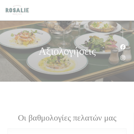
Πίνακας διαχείρισης "Μπισκότων" (Cookies)
Αξιολογήσεις
Face
Inst
Οι βαθμολογίες πελατών μας