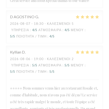
Great service and food! Special thanks to our waiter!
D AGOSTINO
G
2026-08-07
- 18:30 - ΚΑΛΕΣΜΈΝΟΙ 5
ΥΠΗΡΕΣΊΑ
:
4
/5
ΑΤΜΌΣΦΑΙΡΑ
:
4
/5
ΜΕΝΟΎ
:
5
/5
ΠΟΙΌΤΗΤΑ / ΤΙΜΉ
:
4
/5
Kyllian
D
2026-08-06
- 19:00 - ΚΑΛΕΣΜΈΝΟΙ 2
ΥΠΗΡΕΣΊΑ
:
5
/5
ΑΤΜΌΣΦΑΙΡΑ
:
5
/5
ΜΕΝΟΎ
:
5
/5
ΠΟΙΌΤΗΤΑ / ΤΙΜΉ
:
5
/5
⭐⭐⭐⭐⭐ Nous sommes venus hier au restaurant Rosalie et,
comme d'habitude, nous n'avons pas été déçus ! Le service
a été très rapide malgré le monde, et toute l'équipe a été
accueillante, souriante et très professionnelle. Un grand