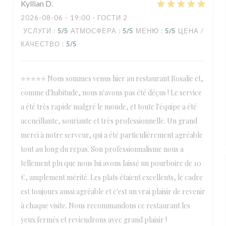
Kyllian
D
2026-08-06
- 19:00 - ГОСТИ 2
УСЛУГИ
:
5
/5
АТМОСФЕРА
:
5
/5
МЕНЮ
:
5
/5
ЦЕНА /
КАЧЕСТВО
:
5
/5
⭐⭐⭐⭐⭐ Nous sommes venus hier au restaurant Rosalie et,
comme d'habitude, nous n'avons pas été déçus ! Le service
a été très rapide malgré le monde, et toute l'équipe a été
accueillante, souriante et très professionnelle. Un grand
merci à notre serveur, qui a été particulièrement agréable
tout au long du repas. Son professionnalisme nous a
tellement plu que nous lui avons laissé un pourboire de 10
€, amplement mérité. Les plats étaient excellents, le cadre
est toujours aussi agréable et c'est un vrai plaisir de revenir
à chaque visite. Nous recommandons ce restaurant les
yeux fermés et reviendrons avec grand plaisir !