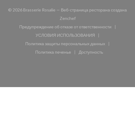
© 2026 Brasserie Rosalie — Веб-страница ресторана создана
((открывается в новом окне))
Zenchef
Предупреждение об отказе от ответственности
((открывается в новом окне))
УСЛОВИЯ ИСПОЛЬЗОВАНИЯ
((открывается в новом окне))
Политика защиты персональных данных
((открывается в новом окне))
Политика печенье
Доступность
((открывается в новом окне))
((открывается в новом 