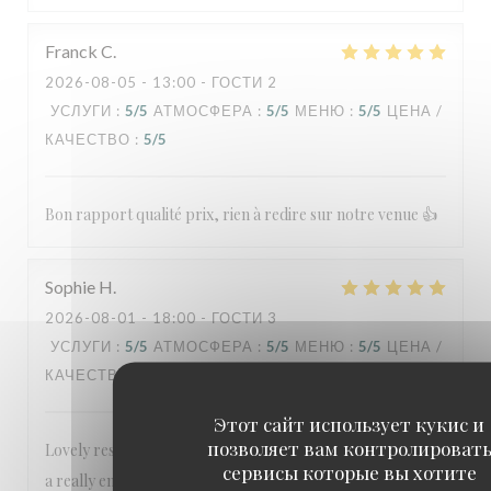
Franck
C
2026-08-05
- 13:00 - ГОСТИ 2
УСЛУГИ
:
5
/5
АТМОСФЕРА
:
5
/5
МЕНЮ
:
5
/5
ЦЕНА /
КАЧЕСТВО
:
5
/5
Bon rapport qualité prix, rien à redire sur notre venue 👍
Sophie
H
2026-08-01
- 18:00 - ГОСТИ 3
УСЛУГИ
:
5
/5
АТМОСФЕРА
:
5
/5
МЕНЮ
:
5
/5
ЦЕНА /
КАЧЕСТВО
:
5
/5
Этот сайт использует кукис и
позволяет вам контролироват
Lovely restaurant, great food and reasonably priced. Had
сервисы которые вы хотите
a really enjoyable meal. Special thanks to Evan for