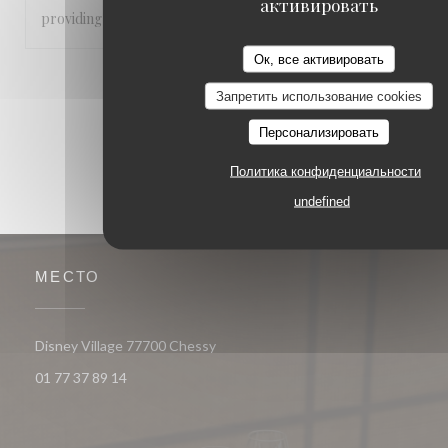
активировать
providing a great service throughout
Ок, все активировать
1
2
3
Запретить использование cookies
Персонализировать
Политика конфиденциальности
undefined
МЕСТО
((открывается в новом окне))
Disney Village 77700 Chessy
01 77 37 89 14