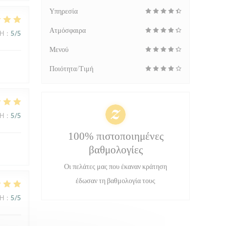
Υπηρεσία
Ατμόσφαιρα
ΜΉ
:
5
/5
Μενού
Ποιότητα/Τιμή
ΜΉ
:
5
/5
100% πιστοποιημένες
βαθμολογίες
Οι πελάτες μας που έκαναν κράτηση
έδωσαν τη βαθμολογία τους
ΜΉ
:
5
/5