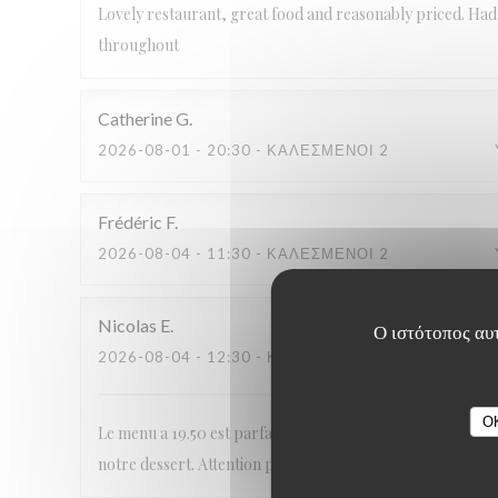
Lovely restaurant, great food and reasonably priced. Had a
throughout
Catherine
G
2026-08-01
- 20:30 - ΚΑΛΕΣΜΈΝΟΙ 2
Frédéric
F
2026-08-04
- 11:30 - ΚΑΛΕΣΜΈΝΟΙ 2
Nicolas
E
Ο ιστότοπος αυτ
2026-08-04
- 12:30 - ΚΑΛΕΣΜΈΝΟΙ 2
O
Le menu a 19.50 est parfait , par contre le service est trè
notre dessert. Attention pour ceux qui vont au cinéma.