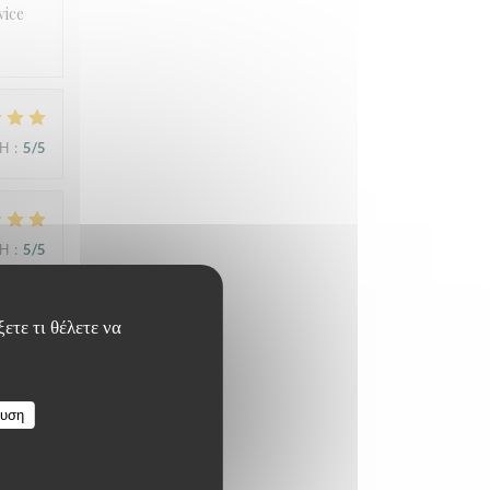
vice
ΜΉ
:
5
/5
ΜΉ
:
5
/5
ετε τι θέλετε να
ΜΉ
:
4
/5
ευση
ess