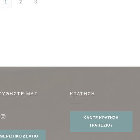
1
2
3
ΟΥΘΉΣΤΕ ΜΑΣ
ΚΡΆΤΗΣΗ
ο))
ΚΆΝΤΕ ΚΡΆΤΗΣΗ
ook ((ανοίγει σε νέο παράθυρο))
Instagram ((ανοίγει σε νέο παράθυρο))
ΤΡΑΠΕΖΙΟΎ
ΜΕΡΩΤΙΚΌ ΔΕΛΤΊΟ