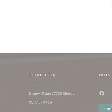
ΤΟΠΟΘΕΣΊΑ
ΑΚΟΛ
((ανοίγει σε νέο παράθυρ
Disney Village 77700 Chessy
Faceb
01 77 37 89 14
ΕΝΗ