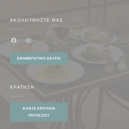
ΑΚΟΛΟΥΘΉΣΤΕ ΜΑΣ
Facebook ((ανοίγει σε νέο παράθυρο))
Instagram ((ανοίγει σε νέο παράθυρο))
ΕΝΗΜΕΡΩΤΙΚΌ ΔΕΛΤΊΟ
ΚΡΆΤΗΣΗ
ΚΆΝΤΕ ΚΡΆΤΗΣΗ
ΤΡΑΠΕΖΙΟΎ