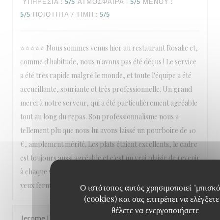
ΥΠΗΡΕΣΊΑ
:
5
/5
ΑΤΜΌΣΦΑΙΡΑ
:
5
/5
ΜΕΝΟΎ
:
5
/5
ΠΟΙΌΤΗΤΑ / ΤΙΜΉ
:
5
/5
⭐⭐⭐⭐⭐ Nous sommes venus hier au restaurant Rosalie et,
comme d'habitude, nous n'avons pas été déçus ! Le service
a été très rapide malgré le monde, et toute l'équipe a été
accueillante, souriante et très professionnelle. Un grand
merci à notre serveur, qui a été particulièrement agréable
tout au long du repas. Son professionnalisme nous a
tellement plu que nous lui avons laissé un pourboire de 10
€, amplement mérité. Les plats étaient excellents, le cadre
est toujours aussi agréable et c'est un vrai plaisir de revenir
à chaque visite. Nous recommandons ce restaurant les
yeux fermés et reviendrons avec grand plaisir !
Ο ιστότοπος αυτός χρησιμοποιεί "μπισκό
(cookies) και σας επιτρέπει να ελέγξετε
θέλετε να ενεργοποιήσετε
Jerome
L