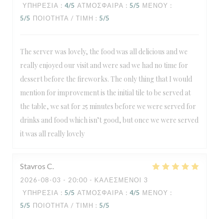
ΥΠΗΡΕΣΊΑ
:
4
/5
ΑΤΜΌΣΦΑΙΡΑ
:
5
/5
ΜΕΝΟΎ
:
5
/5
ΠΟΙΌΤΗΤΑ / ΤΙΜΉ
:
5
/5
The server was lovely, the food was all delicious and we
really enjoyed our visit and were sad we had no time for
dessert before the fireworks. The only thing that I would
mention for improvement is the initial tile to be served at
the table, we sat for 25 minutes before we were served for
drinks and food which isn’t good, but once we were served
it was all really lovely
Stavros
C
2026-08-03
- 20:00 - ΚΑΛΕΣΜΈΝΟΙ 3
ΥΠΗΡΕΣΊΑ
:
5
/5
ΑΤΜΌΣΦΑΙΡΑ
:
4
/5
ΜΕΝΟΎ
:
5
/5
ΠΟΙΌΤΗΤΑ / ΤΙΜΉ
:
5
/5