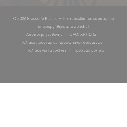
© 2026 Brasserie Rosalie — Η ιστοσελίδα του εστιατορίου
((ανοίγει σε νέο παρά
δημιουργήθηκε από
Zenchef
Αποποίηση ευθύνης
ΌΡΟΙ ΧΡΉΣΗΣ
((ανοίγει σε νέο παράθυρο))
((ανοίγει σε νέο παράθυ
Πολιτική προστασίας προσωπικών δεδομένων
((ανοίγει σε νέο παράθυρο))
Πολιτική για τα cookies
Προσβασιμότητα
((ανοίγει σε νέο παράθυρο))
((ανοίγει σε νέο παρά