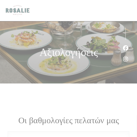
Πίνακας διαχείρισης "Μπισκότων" (Cookies)
Αξιολογήσεις
Face
Inst
Οι βαθμολογίες πελατών μας