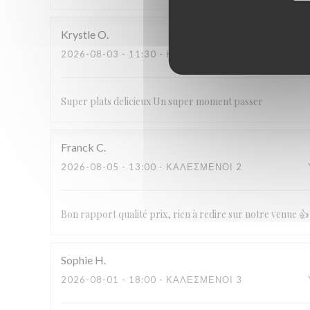
Krystle
O
2026-08-03
- 11:30 - ΚΑΛΕΣΜΈΝΟΙ 4
Super plats delicieux Un super moment passer
Franck
C
2026-08-05
- 13:00 - ΚΑΛΕΣΜΈΝΟΙ 2
Bon rapport qualité prix, rien à redire sur notre venue 👍
Sophie
H
2026-08-01
- 18:00 - ΚΑΛΕΣΜΈΝΟΙ 3