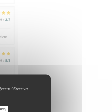
ΜΉ
:
3
/5
siens.
ΜΉ
:
5
/5
n et
ετε τι θέλετε να
ΜΉ
:
4
/5
ευση