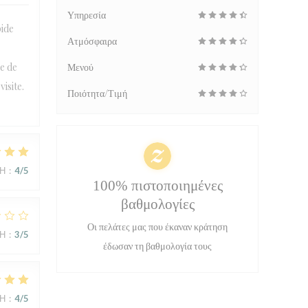
Υπηρεσία
pide
Ατμόσφαιρα
e de
Μενού
isite.
Ποιότητα/Τιμή
ΜΉ
:
4
/5
100% πιστοποιημένες
βαθμολογίες
Οι πελάτες μας που έκαναν κράτηση
ΜΉ
:
3
/5
έδωσαν τη βαθμολογία τους
ΜΉ
:
4
/5