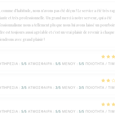
omme d'habitude, nous n'avons pas été déçus ! Le service a été très ra
iante et très professionnelle. Un grand merci à notre serveur, qui a été
essionnalisme nous a tellement plu que nous lui avons laissé un pourboir
e est toujours aussi agréable et c'est un vrai plaisir de revenir à chaque v
endrons avec grand plaisir !
ΥΠΗΡΕΣΊΑ
:
5
/5
ΑΤΜΌΣΦΑΙΡΑ
:
5
/5
ΜΕΝΟΎ
:
5
/5
ΠΟΙΌΤΗΤΑ / ΤΙ
ΥΠΗΡΕΣΊΑ
:
3
/5
ΑΤΜΌΣΦΑΙΡΑ
:
3
/5
ΜΕΝΟΎ
:
3
/5
ΠΟΙΌΤΗΤΑ / ΤΙ
ΥΠΗΡΕΣΊΑ
:
5
/5
ΑΤΜΌΣΦΑΙΡΑ
:
5
/5
ΜΕΝΟΎ
:
5
/5
ΠΟΙΌΤΗΤΑ / ΤΙ