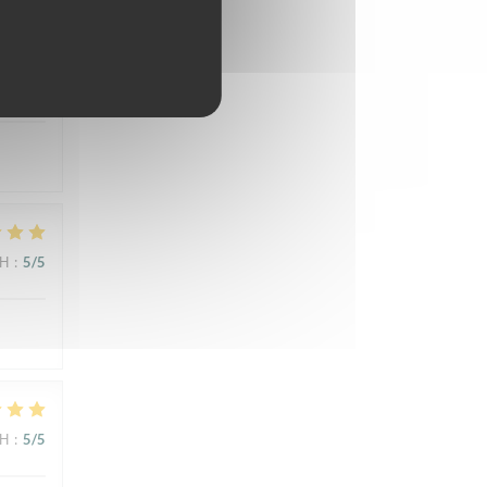
ΜΉ
:
5
/5
ΜΉ
:
5
/5
ΜΉ
:
5
/5