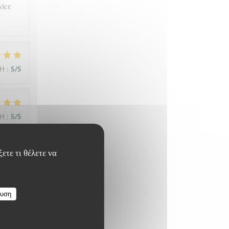
vice
ΜΉ
:
5
/5
ΜΉ
:
5
/5
ετε τι θέλετε να
ΜΉ
:
4
/5
ευση
ess