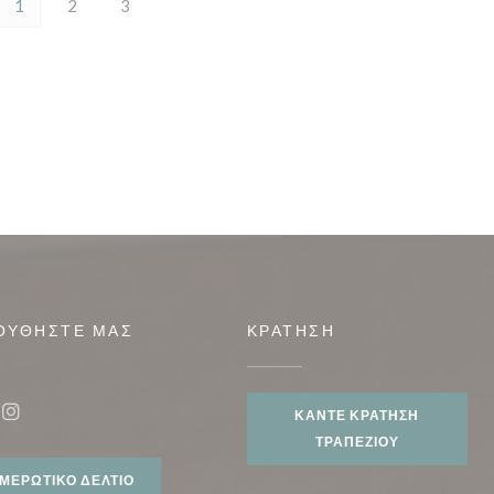
1
2
3
ΟΥΘΉΣΤΕ ΜΑΣ
ΚΡΆΤΗΣΗ
ο))
ΚΆΝΤΕ ΚΡΆΤΗΣΗ
ook ((ανοίγει σε νέο παράθυρο))
Instagram ((ανοίγει σε νέο παράθυρο))
ΤΡΑΠΕΖΙΟΎ
ΜΕΡΩΤΙΚΌ ΔΕΛΤΊΟ