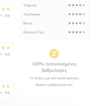
Υπηρεσία
Ατμόσφαιρα
ΜΉ
:
5
/5
Μενού
Ποιότητα/Τιμή
ΜΉ
:
5
/5
100% πιστοποιημένες
βαθμολογίες
Οι πελάτες μας που έκαναν κράτηση
έδωσαν τη βαθμολογία τους
ΜΉ
:
5
/5