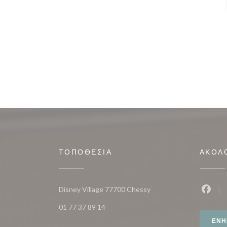
ΤΟΠΟΘΕΣΊΑ
ΑΚΟΛ
((ανοίγει σε νέο παράθυρ
Disney Village 77700 Chessy
Faceb
01 77 37 89 14
ΕΝΗ