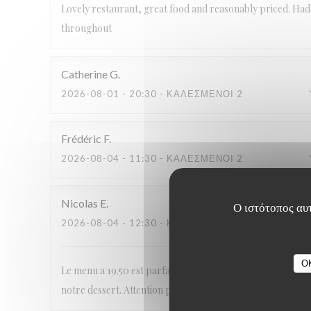
Lovely restaurant, great food and reasonably priced. Had a
throughout
Catherine
G
2026-08-01
- 20:30 - ΚΑΛΕΣΜΈΝΟΙ 2
Frédéric
F
2026-08-04
- 11:30 - ΚΑΛΕΣΜΈΝΟΙ 2
Nicolas
E
Ο ιστότοπος αυτ
2026-08-04
- 12:30 - ΚΑΛΕΣΜΈΝΟΙ 2
O
Le menu a 19.50 est parfait , par contre le service est trè
notre dessert. Attention pour ceux qui vont au cinéma.