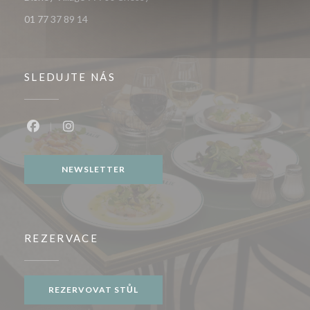
01 77 37 89 14
SLEDUJTE NÁS
Facebook ((otevře se v novém okně))
Instagram ((otevře se v novém okně))
NEWSLETTER
REZERVACE
REZERVOVAT STŮL