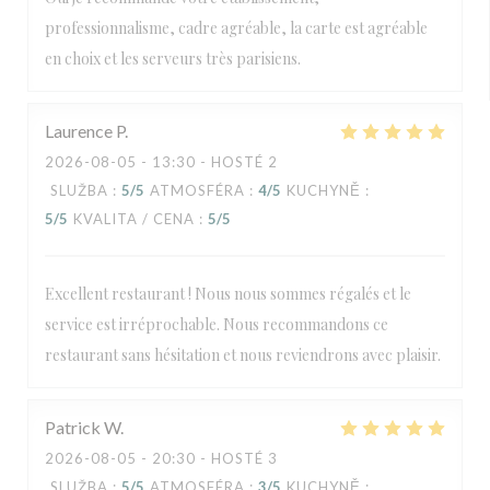
professionnalisme, cadre agréable, la carte est agréable
en choix et les serveurs très parisiens.
Laurence
P
2026-08-05
- 13:30 - HOSTÉ 2
SLUŽBA
:
5
/5
ATMOSFÉRA
:
4
/5
KUCHYNĚ
:
5
/5
KVALITA / CENA
:
5
/5
Excellent restaurant ! Nous nous sommes régalés et le
service est irréprochable. Nous recommandons ce
restaurant sans hésitation et nous reviendrons avec plaisir.
Patrick
W
2026-08-05
- 20:30 - HOSTÉ 3
SLUŽBA
:
5
/5
ATMOSFÉRA
:
3
/5
KUCHYNĚ
: