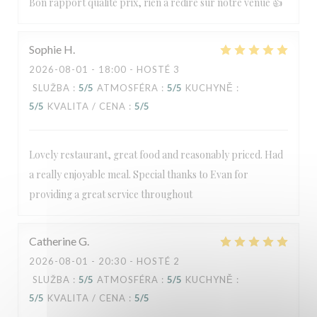
Bon rapport qualité prix, rien à redire sur notre venue 👍
Sophie
H
2026-08-01
- 18:00 - HOSTÉ 3
SLUŽBA
:
5
/5
ATMOSFÉRA
:
5
/5
KUCHYNĚ
:
5
/5
KVALITA / CENA
:
5
/5
Lovely restaurant, great food and reasonably priced. Had
a really enjoyable meal. Special thanks to Evan for
providing a great service throughout
Catherine
G
2026-08-01
- 20:30 - HOSTÉ 2
SLUŽBA
:
5
/5
ATMOSFÉRA
:
5
/5
KUCHYNĚ
:
5
/5
KVALITA / CENA
:
5
/5