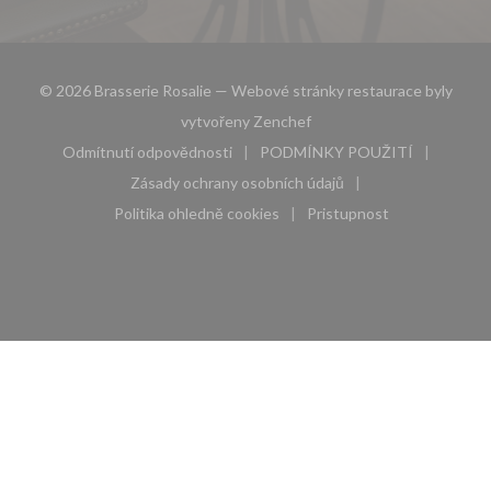
© 2026 Brasserie Rosalie — Webové stránky restaurace byly
((otevře se v novém okně))
vytvořeny
Zenchef
Odmítnutí odpovědnosti
PODMÍNKY POUŽITÍ
((otevře se v novém okně))
((otevře se v novém 
Zásady ochrany osobních údajů
((otevře se v novém okně))
Politika ohledně cookies
Pristupnost
((otevře se v novém okně))
((otevře se v novém 