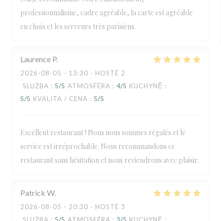
professionnalisme, cadre agréable, la carte est agréable
en choix et les serveurs très parisiens.
Laurence
P
2026-08-05
- 13:30 - HOSTÉ 2
SLUŽBA
:
5
/5
ATMOSFÉRA
:
4
/5
KUCHYNĚ
:
5
/5
KVALITA / CENA
:
5
/5
Excellent restaurant ! Nous nous sommes régalés et le
service est irréprochable. Nous recommandons ce
restaurant sans hésitation et nous reviendrons avec plaisir.
Patrick
W
2026-08-05
- 20:30 - HOSTÉ 3
SLUŽBA
:
5
/5
ATMOSFÉRA
:
3
/5
KUCHYNĚ
: