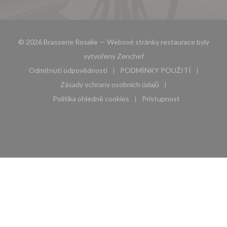
© 2026 Brasserie Rosalie — Webové stránky restaurace byly
((otevře se v novém okně))
vytvořeny
Zenchef
Odmítnutí odpovědnosti
PODMÍNKY POUŽITÍ
((otevře se v novém okně))
((otevře se v novém 
Zásady ochrany osobních údajů
((otevře se v novém okně))
Politika ohledně cookies
Pristupnost
((otevře se v novém okně))
((otevře se v novém 