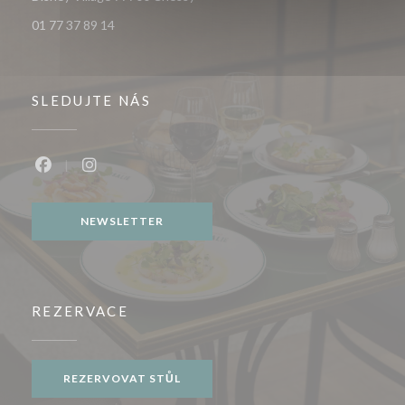
01 77 37 89 14
SLEDUJTE NÁS
Facebook ((otevře se v novém okně))
Instagram ((otevře se v novém okně))
NEWSLETTER
REZERVACE
REZERVOVAT STŮL