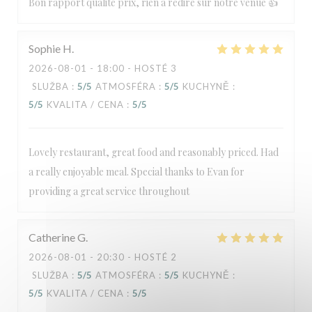
Bon rapport qualité prix, rien à redire sur notre venue 👍
Sophie
H
2026-08-01
- 18:00 - HOSTÉ 3
SLUŽBA
:
5
/5
ATMOSFÉRA
:
5
/5
KUCHYNĚ
:
5
/5
KVALITA / CENA
:
5
/5
Lovely restaurant, great food and reasonably priced. Had
a really enjoyable meal. Special thanks to Evan for
providing a great service throughout
Catherine
G
2026-08-01
- 20:30 - HOSTÉ 2
SLUŽBA
:
5
/5
ATMOSFÉRA
:
5
/5
KUCHYNĚ
:
5
/5
KVALITA / CENA
:
5
/5