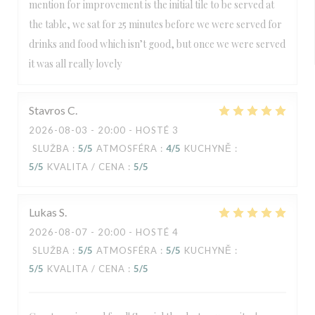
mention for improvement is the initial tile to be served at
the table, we sat for 25 minutes before we were served for
drinks and food which isn’t good, but once we were served
it was all really lovely
Stavros
C
2026-08-03
- 20:00 - HOSTÉ 3
SLUŽBA
:
5
/5
ATMOSFÉRA
:
4
/5
KUCHYNĚ
:
5
/5
KVALITA / CENA
:
5
/5
Lukas
S
2026-08-07
- 20:00 - HOSTÉ 4
SLUŽBA
:
5
/5
ATMOSFÉRA
:
5
/5
KUCHYNĚ
:
5
/5
KVALITA / CENA
:
5
/5