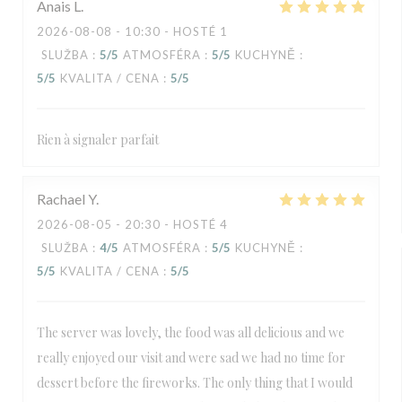
Anais
L
2026-08-08
- 10:30 - HOSTÉ 1
SLUŽBA
:
5
/5
ATMOSFÉRA
:
5
/5
KUCHYNĚ
:
5
/5
KVALITA / CENA
:
5
/5
Rien à signaler parfait
Rachael
Y
2026-08-05
- 20:30 - HOSTÉ 4
SLUŽBA
:
4
/5
ATMOSFÉRA
:
5
/5
KUCHYNĚ
:
5
/5
KVALITA / CENA
:
5
/5
The server was lovely, the food was all delicious and we
really enjoyed our visit and were sad we had no time for
dessert before the fireworks. The only thing that I would