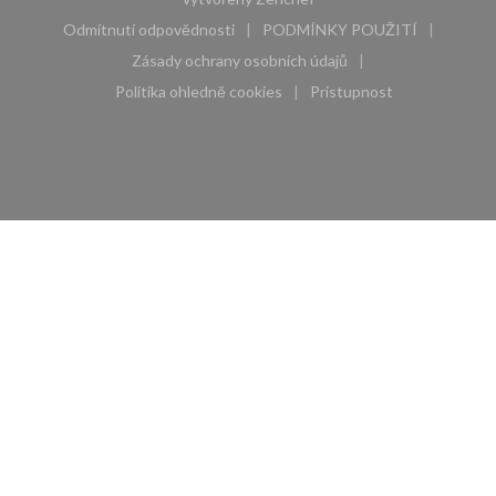
Odmítnutí odpovědnosti
PODMÍNKY POUŽITÍ
((otevře se v novém okně))
((otevře se v novém 
Zásady ochrany osobních údajů
((otevře se v novém okně))
Politika ohledně cookies
Pristupnost
((otevře se v novém okně))
((otevře se v novém 