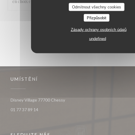
en choix et les serveurs très parisiens.
Odmítnout všechny cookies
Přizpůsobit
1
2
3
Zásady ochrany osobních údajů
undefined
UMÍSTĚNÍ
((otevře se v novém okně))
Disney Village 77700 Chessy
01 77 37 89 14
SLEDUJTE NÁS