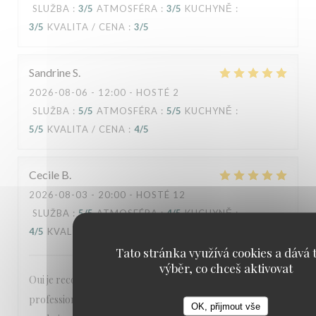
SLUŽBA
:
3
/5
ATMOSFÉRA
:
3
/5
KUCHYNĚ
:
3
/5
KVALITA / CENA
:
3
/5
Sandrine
S
2026-08-06
- 12:00 - HOSTÉ 2
SLUŽBA
:
5
/5
ATMOSFÉRA
:
5
/5
KUCHYNĚ
:
5
/5
KVALITA / CENA
:
4
/5
Cecile
B
2026-08-03
- 20:00 - HOSTÉ 12
SLUŽBA
:
5
/5
ATMOSFÉRA
:
4
/5
KUCHYNĚ
:
4
/5
KVALITA / CENA
:
3
/5
Tato stránka využívá cookies a dává t
výběr, co chceš aktivovat
Oui je recommande votre établissement,
professionnalisme, cadre agréable, la carte est agréable
OK, přijmout vše