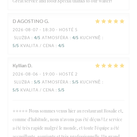
Great service and food! Special thanks to our waiter!
D AGOSTINO
G
2026-08-07
- 18:30 - HOSTÉ 5
SLUŽBA
:
4
/5
ATMOSFÉRA
:
4
/5
KUCHYNĚ
:
5
/5
KVALITA / CENA
:
4
/5
Kyllian
D
2026-08-06
- 19:00 - HOSTÉ 2
SLUŽBA
:
5
/5
ATMOSFÉRA
:
5
/5
KUCHYNĚ
:
5
/5
KVALITA / CENA
:
5
/5
⭐⭐⭐⭐⭐ Nous sommes venus hier au restaurant Rosalie et,
comme d'habitude, nous n'avons pas été déçus ! Le service
a été très rapide malgré le monde, et toute l'équipe a été
accueillante, souriante et très professionnelle. Un grand