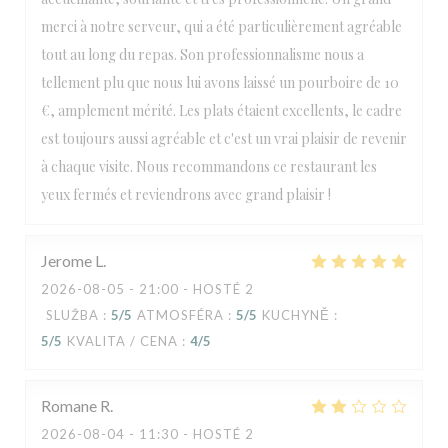
merci à notre serveur, qui a été particulièrement agréable
tout au long du repas. Son professionnalisme nous a
tellement plu que nous lui avons laissé un pourboire de 10
€, amplement mérité. Les plats étaient excellents, le cadre
est toujours aussi agréable et c'est un vrai plaisir de revenir
à chaque visite. Nous recommandons ce restaurant les
yeux fermés et reviendrons avec grand plaisir !
Jerome
L
2026-08-05
- 21:00 - HOSTÉ 2
SLUŽBA
:
5
/5
ATMOSFÉRA
:
5
/5
KUCHYNĚ
:
5
/5
KVALITA / CENA
:
4
/5
Romane
R
2026-08-04
- 11:30 - HOSTÉ 2