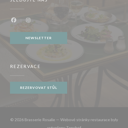
Facebook ((otevře se v novém okně))
Instagram ((otevře se v novém okně))
NEWSLETTER
REZERVACE
REZERVOVAT STŮL
© 2026 Brasserie Rosalie — Webové stránky restaurace byly
((otevře se v novém okně))
vytvořeny
Zenchef