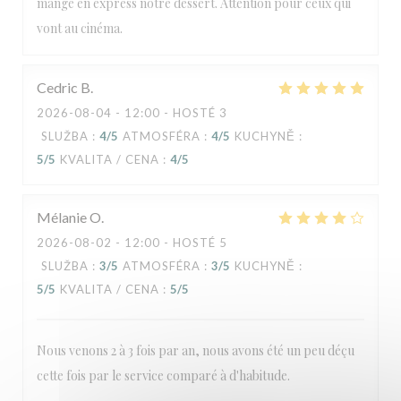
mangé en express notre dessert. Attention pour ceux qui
vont au cinéma.
Cedric
B
2026-08-04
- 12:00 - HOSTÉ 3
SLUŽBA
:
4
/5
ATMOSFÉRA
:
4
/5
KUCHYNĚ
:
5
/5
KVALITA / CENA
:
4
/5
Mélanie
O
2026-08-02
- 12:00 - HOSTÉ 5
SLUŽBA
:
3
/5
ATMOSFÉRA
:
3
/5
KUCHYNĚ
:
5
/5
KVALITA / CENA
:
5
/5
Nous venons 2 à 3 fois par an, nous avons été un peu déçu
cette fois par le service comparé à d'habitude.