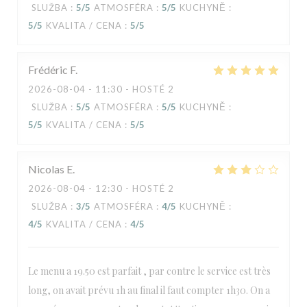
SLUŽBA
:
5
/5
ATMOSFÉRA
:
5
/5
KUCHYNĚ
:
5
/5
KVALITA / CENA
:
5
/5
Frédéric
F
2026-08-04
- 11:30 - HOSTÉ 2
SLUŽBA
:
5
/5
ATMOSFÉRA
:
5
/5
KUCHYNĚ
:
5
/5
KVALITA / CENA
:
5
/5
Nicolas
E
2026-08-04
- 12:30 - HOSTÉ 2
SLUŽBA
:
3
/5
ATMOSFÉRA
:
4
/5
KUCHYNĚ
:
4
/5
KVALITA / CENA
:
4
/5
Le menu a 19.50 est parfait , par contre le service est très
long, on avait prévu 1h au final il faut compter 1h30. On a