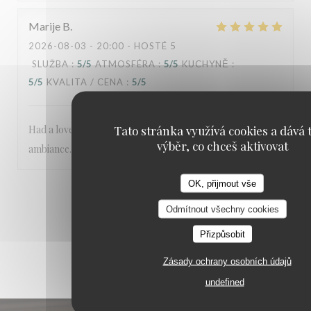
Marije
B
2026-08-03
- 20:00 - HOSTÉ 5
SLUŽBA
:
5
/5
ATMOSFÉRA
:
5
/5
KUCHYNĚ
:
5
/5
KVALITA / CENA
:
5
/5
Tato stránka využívá cookies a dává t
Had a lovely dinner in this restaurant. Great food and
výběr, co chceš aktivovat
ambiance.
OK, přijmout vše
1
2
3
Odmítnout všechny cookies
Přizpůsobit
Zásady ochrany osobních údajů
undefined