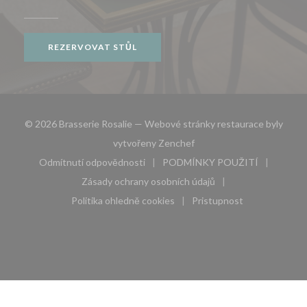
REZERVOVAT STŮL
© 2026 Brasserie Rosalie — Webové stránky restaurace byly
((otevře se v novém okně))
vytvořeny
Zenchef
Odmítnutí odpovědnosti
PODMÍNKY POUŽITÍ
((otevře se v novém okně))
((otevře se v novém 
Zásady ochrany osobních údajů
((otevře se v novém okně))
Politika ohledně cookies
Pristupnost
((otevře se v novém okně))
((otevře se v novém 