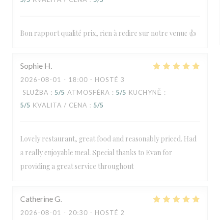
Bon rapport qualité prix, rien à redire sur notre venue 👍
Sophie
H
2026-08-01
- 18:00 - HOSTÉ 3
SLUŽBA
:
5
/5
ATMOSFÉRA
:
5
/5
KUCHYNĚ
:
5
/5
KVALITA / CENA
:
5
/5
Lovely restaurant, great food and reasonably priced. Had
a really enjoyable meal. Special thanks to Evan for
providing a great service throughout
Catherine
G
2026-08-01
- 20:30 - HOSTÉ 2