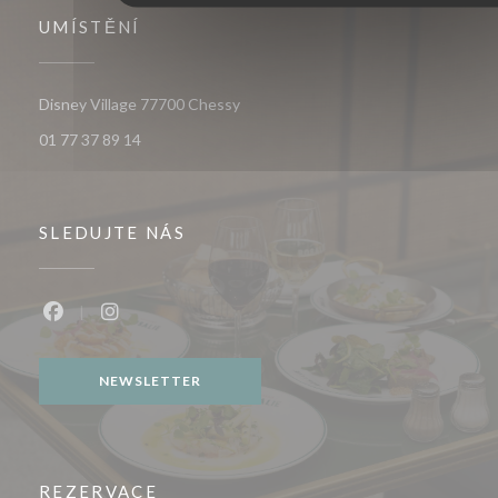
UMÍSTĚNÍ
((otevře se v novém okně))
Disney Village 77700 Chessy
01 77 37 89 14
SLEDUJTE NÁS
Facebook ((otevře se v novém okně))
Instagram ((otevře se v novém okně))
NEWSLETTER
REZERVACE