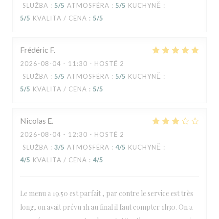
SLUŽBA
:
5
/5
ATMOSFÉRA
:
5
/5
KUCHYNĚ
:
5
/5
KVALITA / CENA
:
5
/5
Frédéric
F
2026-08-04
- 11:30 - HOSTÉ 2
SLUŽBA
:
5
/5
ATMOSFÉRA
:
5
/5
KUCHYNĚ
:
5
/5
KVALITA / CENA
:
5
/5
Nicolas
E
2026-08-04
- 12:30 - HOSTÉ 2
SLUŽBA
:
3
/5
ATMOSFÉRA
:
4
/5
KUCHYNĚ
:
4
/5
KVALITA / CENA
:
4
/5
Le menu a 19.50 est parfait , par contre le service est très
long, on avait prévu 1h au final il faut compter 1h30. On a