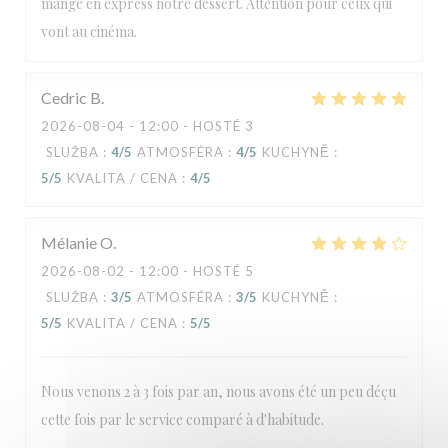
mangé en express notre dessert. Attention pour ceux qui
vont au cinéma.
Cedric
B
2026-08-04
- 12:00 - HOSTÉ 3
SLUŽBA
:
4
/5
ATMOSFÉRA
:
4
/5
KUCHYNĚ
:
5
/5
KVALITA / CENA
:
4
/5
Mélanie
O
2026-08-02
- 12:00 - HOSTÉ 5
SLUŽBA
:
3
/5
ATMOSFÉRA
:
3
/5
KUCHYNĚ
:
5
/5
KVALITA / CENA
:
5
/5
Nous venons 2 à 3 fois par an, nous avons été un peu déçu
cette fois par le service comparé à d'habitude.