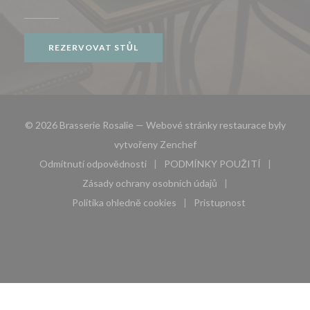
REZERVOVAT STŮL
© 2026 Brasserie Rosalie — Webové stránky restaurace byly
((otevře se v novém okně))
vytvořeny
Zenchef
Odmítnutí odpovědnosti
PODMÍNKY POUŽITÍ
((otevře se v novém okně))
((otevře se v novém 
Zásady ochrany osobních údajů
((otevře se v novém okně))
Politika ohledně cookies
Pristupnost
((otevře se v novém okně))
((otevře se v novém 