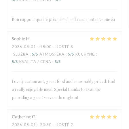
Bon rapport qualité prix, rien à redire sur notre venue 👍
Sophie
H
2026-08-01
- 18:00 - HOSTÉ 3
SLUŽBA
:
5
/5
ATMOSFÉRA
:
5
/5
KUCHYNĚ
:
5
/5
KVALITA / CENA
:
5
/5
Lovely restaurant, great food and reasonably priced. Had
a really enjoyable meal. Special thanks to Evan for
providing a great service throughout
Catherine
G
2026-08-01
- 20:30 - HOSTÉ 2