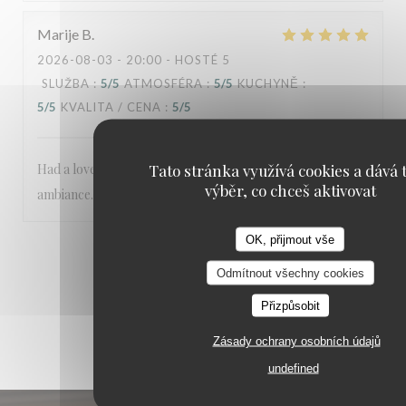
Marije
B
2026-08-03
- 20:00 - HOSTÉ 5
SLUŽBA
:
5
/5
ATMOSFÉRA
:
5
/5
KUCHYNĚ
:
5
/5
KVALITA / CENA
:
5
/5
Tato stránka využívá cookies a dává t
Had a lovely dinner in this restaurant. Great food and
výběr, co chceš aktivovat
ambiance.
OK, přijmout vše
1
2
3
Odmítnout všechny cookies
Přizpůsobit
Zásady ochrany osobních údajů
undefined