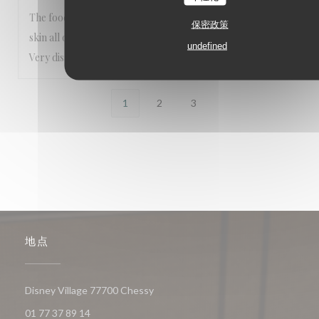
The food came out far too fast, and the sauce had a thick
保密政策
skin all over it, we were not asked once if the food was ok.
undefined
Very disappointed really
1
2
3
地点
((在新窗口中打开))
Disney Village 77700 Chessy
01 77 37 89 14