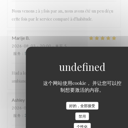
Nous venons 2 à 3 fois par an, nous avons été un peu déçu
cette fois par le service comparé à d'habitude.
Marije
B
2026-08-03
- 20:00 - 来宾 5
服务
:
5
/5
氛围
:
5
/5
菜单
:
5
/5
质价比
:
5
/5
Had a lovely dinner in this restaurant. Great food and
ambiance.
这个网站使用cookie， 并让您可以控
制想要激活的内容。
Ashley
C
好的，全部接受
2026-08-03
- 17:30 - 来宾 2
服务
:
3
/5
氛围
:
5
/5
菜单
:
1
/5
质价比
:
2
/5
禁用
个性化