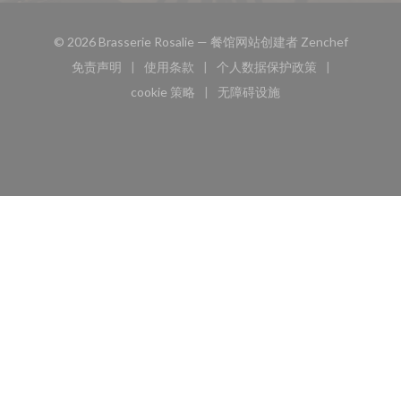
((在新窗
© 2026 Brasserie Rosalie — 餐馆网站创建者
Zenchef
免责声明
使用条款
个人数据保护政策
((在新窗口中打开))
((在新窗口中打开))
((在新窗口中打开))
cookie 策略
无障碍设施
((在新窗口中打开))
((在新窗口中打开))