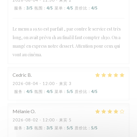
2026-08-04
- 12:30 - 来宾 2
服务
:
3
/5
氛围
:
4
/5
菜单
:
4
/5
质价比
:
4
/5
Le menu a 19.50 est parfait , par contre le service est très
long, on avait prévu 1h au final il faut compter 1h30. On a
mangé en express notre dessert. Attention pour ceux qui
vont au cinéma.
Cedric
B
2026-08-04
- 12:00 - 来宾 3
服务
:
4
/5
氛围
:
4
/5
菜单
:
5
/5
质价比
:
4
/5
Mélanie
O
2026-08-02
- 12:00 - 来宾 5
服务
:
3
/5
氛围
:
3
/5
菜单
:
5
/5
质价比
:
5
/5