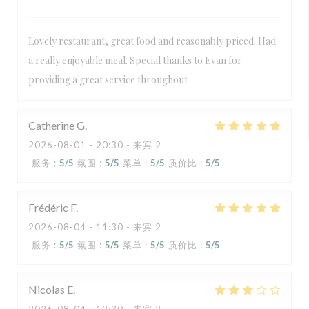
Lovely restaurant, great food and reasonably priced. Had
a really enjoyable meal. Special thanks to Evan for
providing a great service throughout
Catherine
G
2026-08-01
- 20:30 - 来宾 2
服务
:
5
/5
氛围
:
5
/5
菜单
:
5
/5
质价比
:
5
/5
Frédéric
F
2026-08-04
- 11:30 - 来宾 2
服务
:
5
/5
氛围
:
5
/5
菜单
:
5
/5
质价比
:
5
/5
Nicolas
E