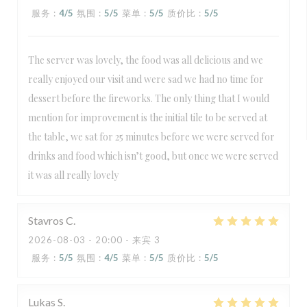
服务
:
4
/5
氛围
:
5
/5
菜单
:
5
/5
质价比
:
5
/5
The server was lovely, the food was all delicious and we
really enjoyed our visit and were sad we had no time for
dessert before the fireworks. The only thing that I would
mention for improvement is the initial tile to be served at
the table, we sat for 25 minutes before we were served for
drinks and food which isn’t good, but once we were served
it was all really lovely
Stavros
C
2026-08-03
- 20:00 - 来宾 3
服务
:
5
/5
氛围
:
4
/5
菜单
:
5
/5
质价比
:
5
/5
Lukas
S