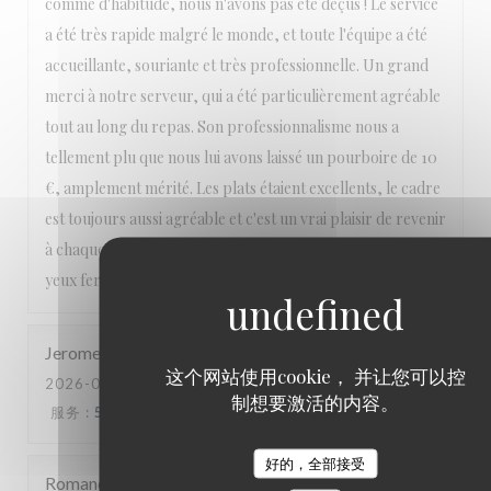
comme d'habitude, nous n'avons pas été déçus ! Le service
a été très rapide malgré le monde, et toute l'équipe a été
accueillante, souriante et très professionnelle. Un grand
merci à notre serveur, qui a été particulièrement agréable
tout au long du repas. Son professionnalisme nous a
tellement plu que nous lui avons laissé un pourboire de 10
€, amplement mérité. Les plats étaient excellents, le cadre
est toujours aussi agréable et c'est un vrai plaisir de revenir
à chaque visite. Nous recommandons ce restaurant les
yeux fermés et reviendrons avec grand plaisir !
Jerome
L
这个网站使用cookie， 并让您可以控
2026-08-05
- 21:00 - 来宾 2
制想要激活的内容。
服务
:
5
/5
氛围
:
5
/5
菜单
:
5
/5
质价比
:
4
/5
好的，全部接受
Romane
R