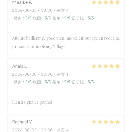
Maaike
P
2026-08-03
- 18:30 - 来宾 4
服务
:
5
/5
氛围
:
5
/5
菜单
:
5
/5
质价比
:
5
/5
Attente bediening, goed eten, mooie entourage en redelijke
prijzen voor in Disney Village.
Anais
L
2026-08-08
- 10:30 - 来宾 1
服务
:
5
/5
氛围
:
5
/5
菜单
:
5
/5
质价比
:
5
/5
Rien à signaler parfait
Rachael
Y
2026-08-05
- 20:30 - 来宾 4