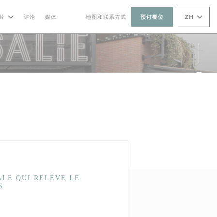
ZH
片
评论
媒体
地图和联系方式
预订餐位
((在新窗口中打开))
((在新窗口中打开))
Fac
Ins
ALE QUI RELÈVE LE
S