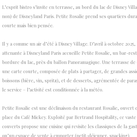
L’esprit bistro s’invite en terrasse, au bord du lac de Disney Vill
non) de Disneyland Paris. Petite Rosalie prend ses quartiers dura
courte mais bien pensée.
Il y a comme un air d’été à Disney Village. D’avril à octobre 2025
attenante à Disneyland Paris accueille Petite Rosalie, un bar-re
bordure du lac, près du ballon Panoramagique. Une terrasse de 
une carte courte, composée de plats à partager, de grandes assi
boissons (bière, vin, spritz), et de desserts, agrémentée de par
le service – l’activité est conditionnée à la météo.
Petite Rosalie est une déclinaison du restaurant Rosalie, ouvert
place du Café Mickey. Exploité par Bertrand Hospitality, ce vaste
couverts propose une cuisine qui revisite les classiques de la gas
qu’un espace de vente à emporter (petit-déjeuner, snacking).