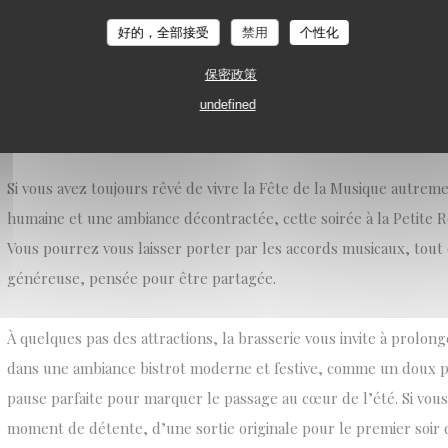
accessible, dans un lieu où le plaisir de la table se marie naturel
好的，全部接受
禁用
个性化
sons. Ce cadre singulier vous permettra de savourer autrement ce
dans une atmosphère qui respire la détente.
保密政策
undefined
Un rendez-vous pour mélomanes gourmets.
Si vous avez toujours rêvé de vivre la Fête de la Musique autreme
humaine et une ambiance décontractée, cette soirée à la Petite Ro
Vous pourrez vous laisser porter par les accords musicaux, tout
généreuse, pensée pour être partagée.
À quelques pas des attractions, la brasserie vous invite à prolon
dans une ambiance bistrot moderne et festive, comme un doux p
pause parfaite pour marquer le passage au cœur de l’été. Si vou
moment de détente, d’une sortie originale pour le premier soir 