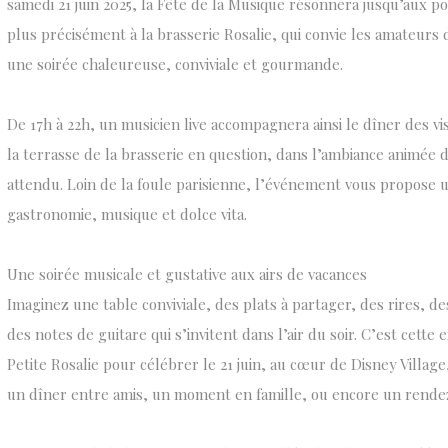
samedi 21 juin 2025, la Fête de la Musique résonnera jusqu’aux po
plus précisément à la brasserie Rosalie, qui convie les amateurs 
une soirée chaleureuse, conviviale et gourmande.
De 17h à 22h, un musicien live accompagnera ainsi le dîner des vis
la terrasse de la brasserie en question, dans l’ambiance animée 
attendu. Loin de la foule parisienne, l’événement vous propos
gastronomie, musique et dolce vita.
Une soirée musicale et gustative aux airs de vacances
Imaginez une table conviviale, des plats à partager, des rires, d
des notes de guitare qui s’invitent dans l’air du soir. C’est cett
Petite Rosalie pour célébrer le 21 juin, au cœur de Disney Villag
un dîner entre amis, un moment en famille, ou encore un rende