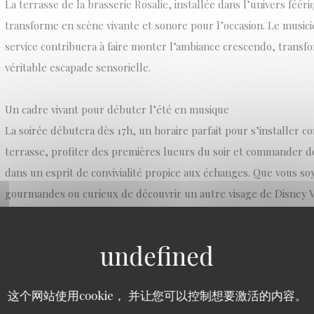
La terrasse de la brasserie Rosalie, installée dans l’univers féér
transforme en scène vivante et sonore pour l’occasion. Le music
service contribuera à faire monter l’ambiance crescendo, transf
véritable escapade sensorielle.
Un cadre vivant pour débuter l’été en musique
La soirée débutera dès 17h, un horaire parfait pour s’installer 
terrasse, profiter des premières lueurs du soir et commander de
dans un esprit de convivialité propice aux échanges. Que vous s
gourmandes ou curieux de découvrir un autre visage de Disney Vi
musicale constitue une parenthèse vivifiante. Côté carte, vous re
française des lieux, le twist musical en plus.
C’est aussi une opportunité d’explorer la programmation plus int
这个网站使用cookie， 并让您可以控制想要激活的内容。
Musique, loin des grandes scènes bondées. L’ambiance se veut ch