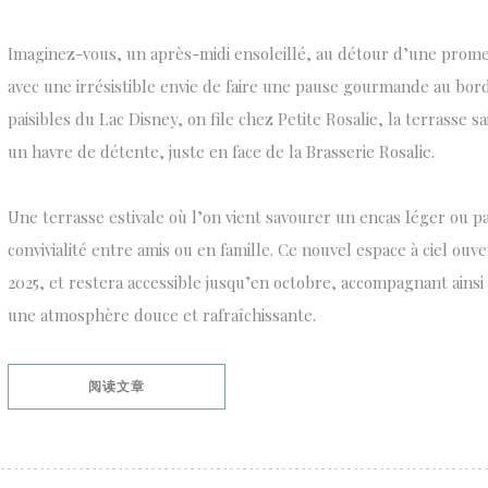
Imaginez-vous, un après-midi ensoleillé, au détour d’une prome
avec une irrésistible envie de faire une pause gourmande au bord 
paisibles du Lac Disney, on file chez Petite Rosalie, la terrasse
un havre de détente, juste en face de la Brasserie Rosalie.
Une terrasse estivale où l’on vient savourer un encas léger ou
convivialité entre amis ou en famille. Ce nouvel espace à ciel ouve
2025, et restera accessible jusqu’en octobre, accompagnant ainsi 
une atmosphère douce et rafraîchissante.
((在新窗口中打开))
阅读文章