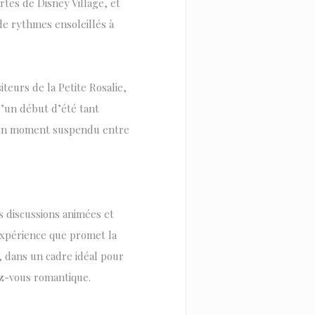
rtes de Disney Village, et
de rythmes ensoleillés à
iteurs de la Petite Rosalie,
d’un début d’été tant
e un moment suspendu entre
es discussions animées et
e expérience que promet la
e, dans un cadre idéal pour
z-vous romantique.