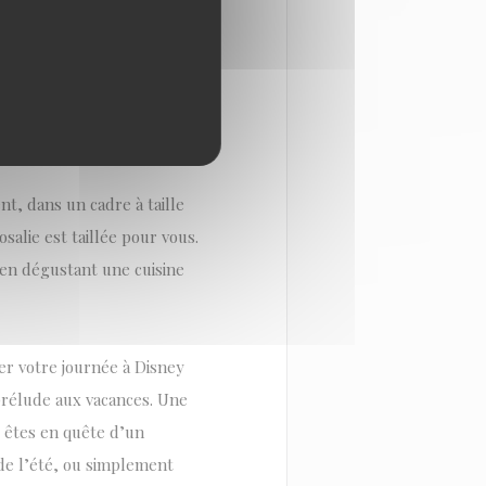
lement à la passion des
tte célébration estivale,
nt, dans un cadre à taille
salie est taillée pour vous.
 en dégustant une cuisine
ger votre journée à Disney
rélude aux vacances. Une
s êtes en quête d’un
de l’été, ou simplement