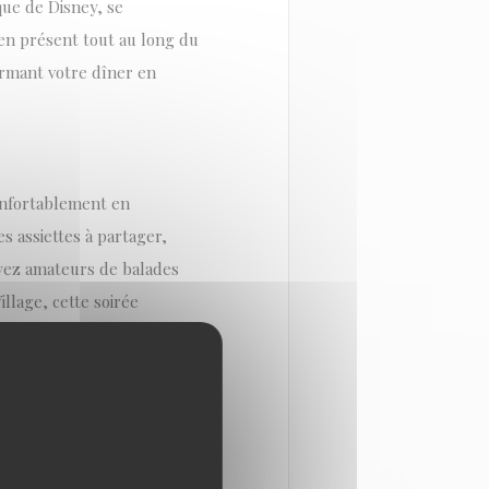
ique de Disney, se
ien présent tout au long du
ormant votre dîner en
confortablement en
s assiettes à partager,
oyez amateurs de balades
llage, cette soirée
trouverez la cuisine
imiste de la Fête de la
aleureuse, familiale et