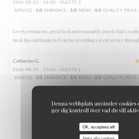
2026-08-01
- 18:00 - GUESTS 3
SERVICE
:
5
/5
AMBIENCE
:
5
/5
MENU
:
5
/5
QUALITY_PRICE
Lovely restaurant, great food and reasonably priced. Had a reall
meal. Special thanks to Evan for providing a great service throu
Catherine
G
2026-08-01
- 20:30 - GUESTS 2
SERVICE
:
5
/5
AMBIENCE
:
5
/5
MENU
:
5
/5
QUALITY_PRICE
1
2
3
Denna webbplats använder cookies 
ger dig kontroll över vad du vill akti
OK, acceptera allt
Neka alla cookies