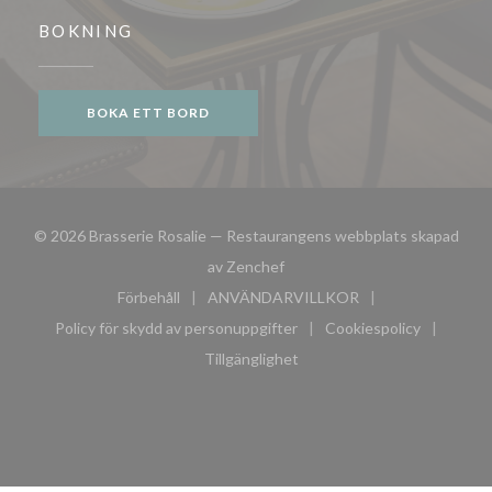
BOKNING
BOKA ETT BORD
© 2026 Brasserie Rosalie — Restaurangens webbplats skapad
((öppnas i ett nytt fönster))
av
Zenchef
Förbehåll
ANVÄNDARVILLKOR
((öppnas i ett nytt fönster))
((öppnas i ett nytt fönster))
Policy för skydd av personuppgifter
Cookiespolicy
((öppnas i ett nytt fönster))
((öppnas i ett n
Tillgänglighet
((öppnas i ett nytt fönster))