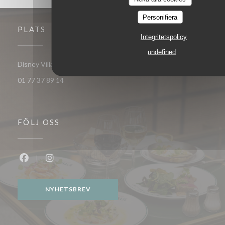
Personifiera
PLATS
Integritetspolicy
undefined
((öppnas i ett nytt fönster))
Disney Village 77700 Chessy
01 77 37 89 14
FÖLJ OSS
Facebook ((öppnas i ett nytt fönster))
Instagram ((öppnas i ett nytt fönster))
NYHETSBREV