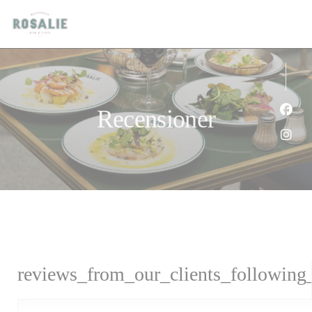
Cookie- hanteringspanel
Recensioner
Faceb
Insta
reviews_from_our_clients_following