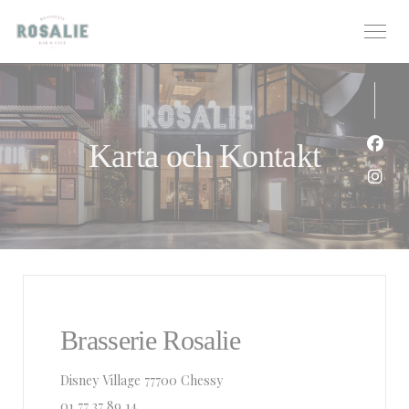
Cookie- hanteringspanel
Karta och Kontakt
Faceb
Insta
Brasserie Rosalie
((öppnas i ett nytt fönster))
Disney Village 77700 Chessy
01 77 37 89 14