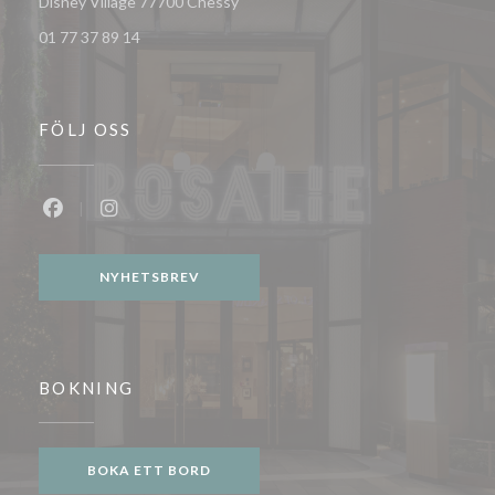
((öppnas i ett nytt fönster))
Disney Village 77700 Chessy
01 77 37 89 14
FÖLJ OSS
Facebook ((öppnas i ett nytt fönster))
Instagram ((öppnas i ett nytt fönster))
NYHETSBREV
BOKNING
BOKA ETT BORD