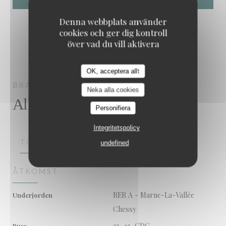
Denna webbplats använder
cookies och ger dig kontroll
över vad du vill aktivera
OK, acceptera allt
BRASSERIE ROSALIE
CHESSY
Neka alla cookies
Allmän information
Personifiera
Integritetspolicy
TJÄNSTER
undefined
ÅTKOMST
RER A - Marne-La-Vallée
Underjorden
Chessy
23, 43, CDG
Buss