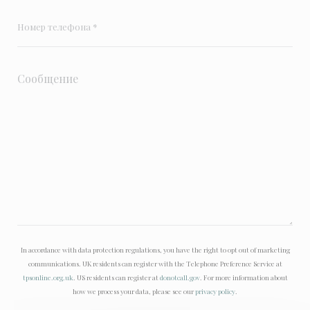
In accordance with data protection regulations, you have the right to opt out of marketing
communications. UK residents can register with the Telephone Preference Service at
tpsonline.org.uk
. US residents can register at
donotcall.gov
. For more information about
how we process your data, please see our
privacy policy
.