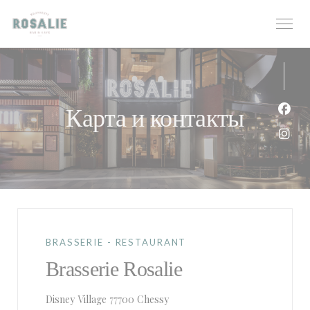
Панель управления cookies
Карта и контакты
Face
Inst
BRASSERIE - RESTAURANT
Brasserie Rosalie
((открывается в новом окне))
Disney Village 77700 Chessy