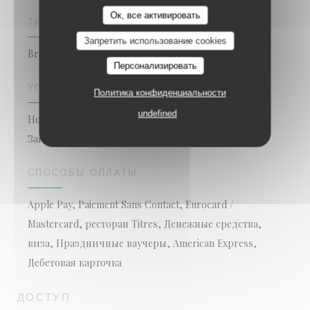
Ок, все активировать
ТИП ЗАВЕДЕНИЯ
Запретить использование cookies
Brasserie - Restaurant
Персонализировать
УСЛУГИ
Политика конфиденциальности
undefined
Номер с кондиционером, Семинары, группы,
Заказать, Частный прокат, терраса, ВАЙ-ФАЙ
СПОСОБЫ ОПЛАТЫ
Apple Pay, Paiement Sans Contact, Eurocard /
Mastercard, ресторан Titres, Денежные средства,
виза, Праздничные ваучеры, American Express,
Дебетовая карточка
ДОСТУП