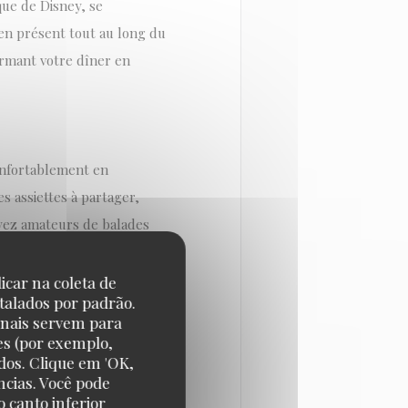
ique de Disney, se
ien présent tout au long du
ormant votre dîner en
confortablement en
s assiettes à partager,
oyez amateurs de balades
llage, cette soirée
trouverez la cuisine
icar na coleta de
talados por padrão.
onais servem para
es (por exemplo,
imiste de la Fête de la
dos. Clique em 'OK,
ncias. Você pode
aleureuse, familiale et
 canto inferior