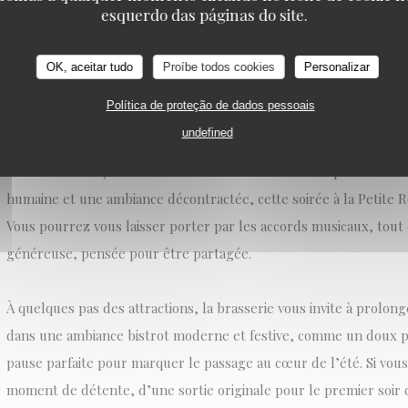
accessible, dans un lieu où le plaisir de la table se marie naturel
esquerdo das páginas do site.
sons. Ce cadre singulier vous permettra de savourer autrement ce
dans une atmosphère qui respire la détente.
OK, aceitar tudo
Proíbe todos cookies
Personalizar
Política de proteção de dados pessoais
Un rendez-vous pour mélomanes gourmets.
undefined
Si vous avez toujours rêvé de vivre la Fête de la Musique autreme
humaine et une ambiance décontractée, cette soirée à la Petite Ro
Vous pourrez vous laisser porter par les accords musicaux, tout
généreuse, pensée pour être partagée.
À quelques pas des attractions, la brasserie vous invite à prolon
dans une ambiance bistrot moderne et festive, comme un doux p
pause parfaite pour marquer le passage au cœur de l’été. Si vou
moment de détente, d’une sortie originale pour le premier soir 