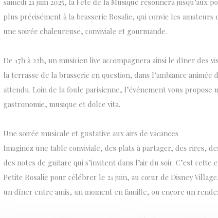
samedi 21 juin 2025, la Fête de la Musique résonnera jusqu’aux po
plus précisément à la brasserie Rosalie, qui convie les amateurs 
une soirée chaleureuse, conviviale et gourmande.
De 17h à 22h, un musicien live accompagnera ainsi le dîner des vis
la terrasse de la brasserie en question, dans l’ambiance animée 
attendu. Loin de la foule parisienne, l’événement vous propos
gastronomie, musique et dolce vita.
Une soirée musicale et gustative aux airs de vacances
Imaginez une table conviviale, des plats à partager, des rires, d
des notes de guitare qui s’invitent dans l’air du soir. C’est cett
Petite Rosalie pour célébrer le 21 juin, au cœur de Disney Villag
un dîner entre amis, un moment en famille, ou encore un rende