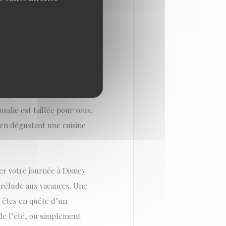
lement à la passion des
tte célébration estivale,
nt, dans un cadre à taille
salie est taillée pour vous.
 en dégustant une cuisine
ger votre journée à Disney
rélude aux vacances. Une
s êtes en quête d’un
de l’été, ou simplement