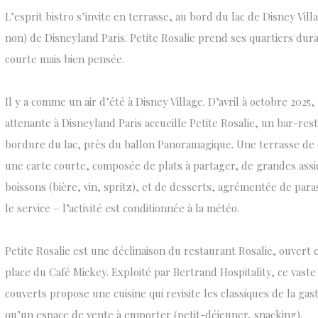
L’esprit bistro s’invite en terrasse, au bord du lac de Disney Vill
non) de Disneyland Paris. Petite Rosalie prend ses quartiers dura
courte mais bien pensée.
Il y a comme un air d’été à Disney Village. D’avril à octobre 2025
attenante à Disneyland Paris accueille Petite Rosalie, un bar-re
bordure du lac, près du ballon Panoramagique. Une terrasse de 
une carte courte, composée de plats à partager, de grandes assi
boissons (bière, vin, spritz), et de desserts, agrémentée de par
le service – l’activité est conditionnée à la météo.
Petite Rosalie est une déclinaison du restaurant Rosalie, ouvert
place du Café Mickey. Exploité par Bertrand Hospitality, ce vaste
couverts propose une cuisine qui revisite les classiques de la gas
qu’un espace de vente à emporter (petit-déjeuner, snacking).