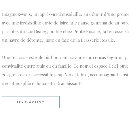
Imaginez-vous, un après-midi ensoleillé, au détour d’une prome
avec une irrésistible envie de faire une pause gourmande au bord 
paisibles du Lac Disney, on file chez Petite Rosalie, la terrasse
un havre de détente, juste en face de la Brasserie Rosalie.
Une terrasse estivale où l’on vient savourer un encas léger ou
convivialité entre amis ou en famille. Ce nouvel espace à ciel ouve
2025, et restera accessible jusqu’en octobre, accompagnant ainsi 
une atmosphère douce et rafraîchissante.
((ABRE NUMA NOVA JANELA))
LER O ARTIGO