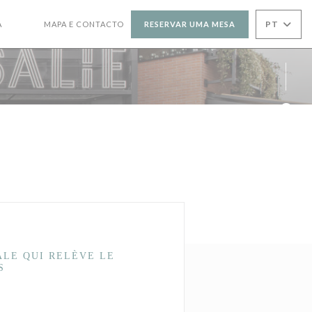
PT
A
MAPA E CONTACTO
RESERVAR UMA MESA
((ABRE NUMA NOVA JANELA))
((ABRE NUMA NOVA JANELA))
Face
Inst
ALE QUI RELÈVE LE
S