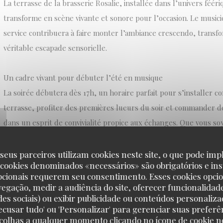
La terrasse de la brasserie Rosalie, installée dans l’univers féér
transforme en scène vivante et sonore pour l’occasion. Le music
service contribuera à faire monter l’ambiance crescendo, transf
véritable escapade sensorielle.
Un cadre vivant pour débuter l’été en musique
La soirée débutera dès 17h, un horaire parfait pour s’installer 
terrasse, profiter des premières lueurs du soir et commander de
dans un esprit de convivialité propice aux échanges. Que vous s
gourmandes ou curieux de découvrir un autre visage de Disney Vi
musicale constitue une parenthèse vivifiante. Côté carte, vous re
seus parceiros utilizam cookies neste site, o que pode impl
 cookies denominados «necessários» são obrigatórios e ins
française des lieux, le twist musical en plus.
pcionais requerem seu consentimento. Esses cookies opci
vegação, medir a audiência do site, oferecer funcionalidad
C’est aussi une opportunité d’explorer la programmation plus int
des sociais) ou exibir publicidade ou conteúdos personaliza
'Recusar tudo' ou 'Personalizar' para gerenciar suas preferê
Musique, loin des grandes scènes bondées. L’ambiance se veut ch
scolhas a qualquer momento clicando no ícone de cookie no