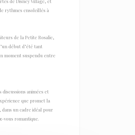
rtes de Disney Village, et
de rythmes ensoleillés à
iteurs de la Petite Rosalie,
d’un début d’été tant
e un moment suspendu entre
es discussions animées et
e expérience que promet la
e, dans un cadre idéal pour
z-vous romantique.