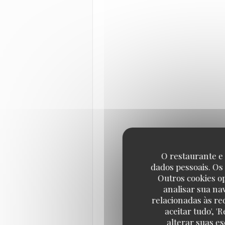
O restaurante e 
dados pessoais. Os
Outros cookies o
analisar sua na
relacionadas às re
aceitar tudo', 
alterar suas e