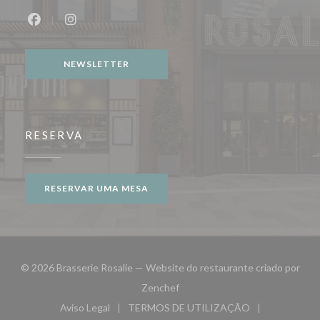
Facebook ((abre numa nova janela))
Instagram ((abre numa nova janela))
NEWSLETTER
RESERVA
RESERVAR UMA MESA
© 2026 Brasserie Rosalie — Website do restaurante criado por
((abre numa nova janela))
Zenchef
Aviso Legal
TERMOS DE UTILIZAÇÃO
((abre numa nova janela))
((abre numa nova janela))