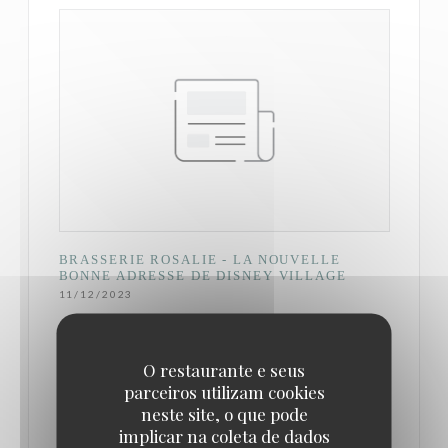
BRASSERIE ROSALIE - LA NOUVELLE
BONNE ADRESSE DE DISNEY VILLAGE
11/12/2023
C’est donc dans ce contexte d’inconsistance (pour
O restaurante e seus
ne pas dire incompétence) généralisée dans la
parceiros utilizam cookies
neste site, o que pode
gestion de la restauration que la Brasserie Rosalie a
implicar na coleta de dados
ouvert ses portes à Disneyland Paris avec la