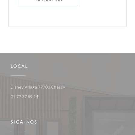
LOCAL
((abre numa nova janela))
Disney Village 77700 Chessy
01 77 37 89 14
SIGA-NOS