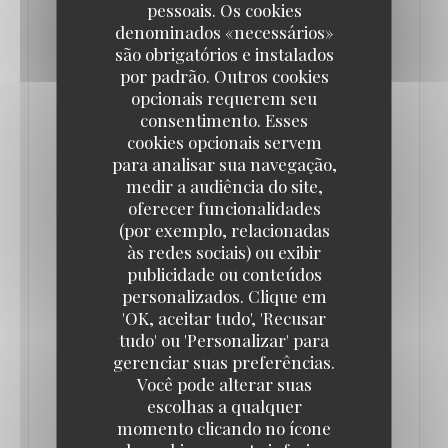
pessoais. Os cookies
promesse d’offrir l’expérience d’une brasserie
denominados «necessários»
parisienne chez Mickey comme il en existe tant
são obrigatórios e instalados
por padrão. Outros cookies
d’autres partout dans la capitale…Restaurant de
opcionais requerem seu
type brasserie, elle constitue le premier élément
consentimento. Esses
d'envergure de la profonde refonte de Disney
cookies opcionais servem
para analisar sua navegação,
Village désormais engagée. Il remplace ainsi le Café
medir a audiência do site,
Mickey, restaurant qui avait lui-même pris la place
oferecer funcionalidades
du Los Angeles Bar & Grill en 2002.
(por exemplo, relacionadas
às redes sociais) ou exibir
publicidade ou conteúdos
Gérée par le Groupe Bertrand (gestionnaire de
personalizados. Clique em
grandes brasseries parisiennes comme Brasserie
'OK, aceitar tudo', 'Recusar
Lipp ou La Coupole) et disposant de plus de 500
tudo' ou 'Personalizar' para
places, la Brasserie Rosalie propose une cuisine
gerenciar suas preferências.
Você pode alterar suas
française traditionnelle et de grandes terrasses
escolhas a qualquer
avec vue sur le Lake Disney.
momento clicando no ícone