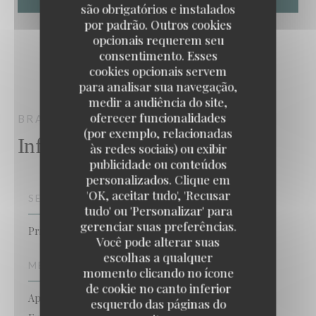
são obrigatórios e instalados
por padrão. Outros cookies
opcionais requerem seu
consentimento. Esses
cookies opcionais servem
para analisar sua navegação,
medir a audiência do site,
oferecer funcionalidades
BRASSERIE ROSALIE
CHESSY
(por exemplo, relacionadas
Informações gerais
às redes sociais) ou exibir
publicidade ou conteúdos
personalizados. Clique em
'OK, aceitar tudo', 'Recusar
SERVIÇOS
tudo' ou 'Personalizar' para
gerenciar suas preferências.
Privatização, Esplanada
Você pode alterar suas
escolhas a qualquer
MÉTODOS DE PAGAMENTO
momento clicando no ícone
de cookie no canto inferior
Apple Pay, Pagamento sem contato,
esquerdo das páginas do