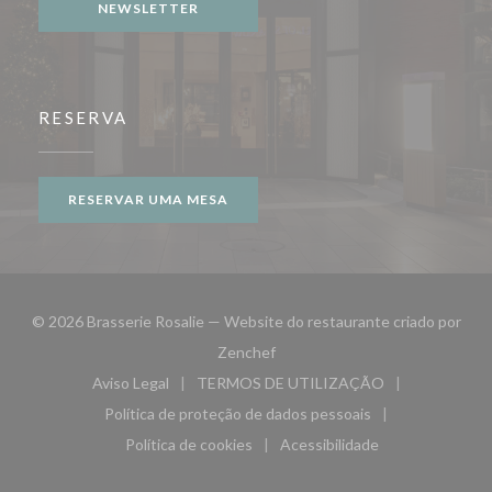
NEWSLETTER
RESERVA
RESERVAR UMA MESA
© 2026 Brasserie Rosalie — Website do restaurante criado por
((abre numa nova janela))
Zenchef
Aviso Legal
TERMOS DE UTILIZAÇÃO
((abre numa nova janela))
((abre numa nova janela))
Política de proteção de dados pessoais
((abre numa nova janela))
Política de cookies
Acessibilidade
((abre numa nova janela))
((abre numa nova janela)