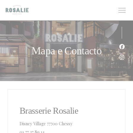
Painel de Gerenciamento de Cookies
Mapa e Contacto
Face
Inst
Brasserie Rosalie
((abre numa nova janela))
Disney Village 77700 Chessy
01 77 37 89 14