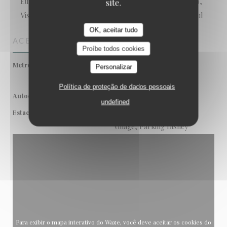
Eurocard/Mastercard, Títulos de restaurante, Dinheiro,
site.
Visa, Cheques de férias, American Express, Cartão Azul
OK, aceitar tudo
ACESSO
Proíbe todos cookies
RER A - Marne-La-Vallée
Metro
Personalizar
Chessy
Política de proteção de dados pessoais
23, 43, CDG
Autocarro
undefined
Parking Indigo du Disney
Estacionamento
Village, Parking Disney
Para exibir o mapa interativo do Waze, você deve aceitar os cookies do