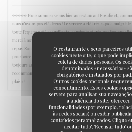
⭐⭐⭐⭐⭐ Nous sommes venus hier au restaurant Rosalie et, comme
nous n'avons pas été déçus ! Le service a été très rapide malgré l
toute l'équipe a été accueillante, souriante et très professionnell
merci à notre serveur, qui a été particulièrement agréable tout a
O restaurante e seus parceiros uti
repas. Son professionnalisme nous a tellement plu que nous lui av
cookies neste site, o que pode impli
pourboire de 10 €, amplement mérité. Les plats étaient excellents,
coleta de dados pessoais. Os coo
toujours aussi agréable et c'est un vrai plaisir de revenir à chaque 
denominados «necessários» s
recommandons ce restaurant les yeux fermés et reviendrons ave
obrigatórios e instalados por pad
Outros cookies opcionais requere
plaisir !
consentimento. Esses cookies opci
servem para analisar sua navegação
a audiência do site, oferecer
1
2
3
funcionalidades (por exemplo, relac
às redes sociais) ou exibir publicid
conteúdos personalizados. Clique e
aceitar tudo', 'Recusar tudo' o