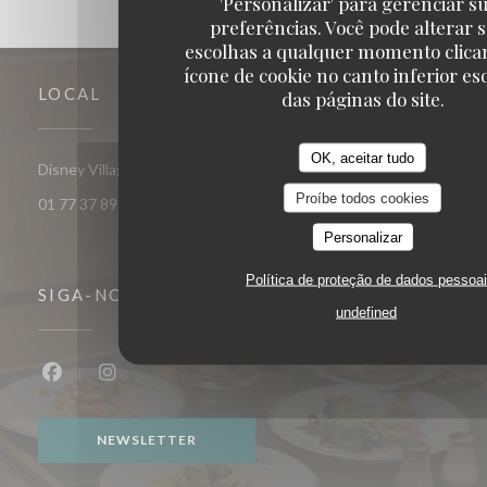
'Personalizar' para gerenciar s
preferências. Você pode alterar 
escolhas a qualquer momento clica
ícone de cookie no canto inferior e
LOCAL
das páginas do site.
OK, aceitar tudo
((abre numa nova janela))
Disney Village 77700 Chessy
Proíbe todos cookies
01 77 37 89 14
Personalizar
Política de proteção de dados pessoa
SIGA-NOS
undefined
Facebook ((abre numa nova janela))
Instagram ((abre numa nova janela))
NEWSLETTER