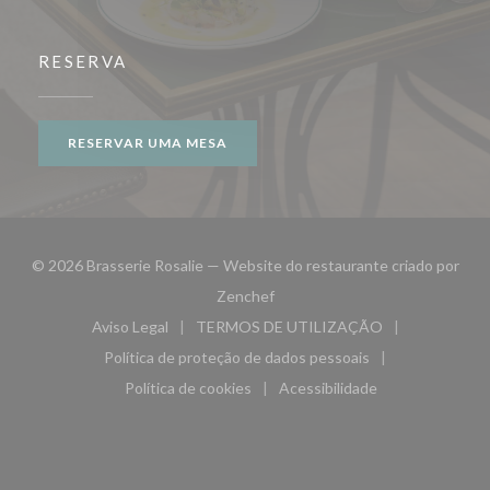
RESERVA
RESERVAR UMA MESA
© 2026 Brasserie Rosalie — Website do restaurante criado por
((abre numa nova janela))
Zenchef
Aviso Legal
TERMOS DE UTILIZAÇÃO
((abre numa nova janela))
((abre numa nova janela))
Política de proteção de dados pessoais
((abre numa nova janela))
Política de cookies
Acessibilidade
((abre numa nova janela))
((abre numa nova janela)