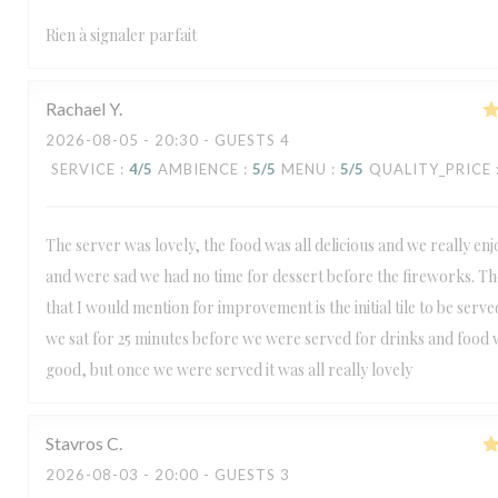
Rien à signaler parfait
Rachael
Y
2026-08-05
- 20:30 - GUESTS 4
SERVICE
:
4
/5
AMBIENCE
:
5
/5
MENU
:
5
/5
QUALITY_PRICE
The server was lovely, the food was all delicious and we really enj
and were sad we had no time for dessert before the fireworks. Th
that I would mention for improvement is the initial tile to be served
we sat for 25 minutes before we were served for drinks and food w
good, but once we were served it was all really lovely
Stavros
C
2026-08-03
- 20:00 - GUESTS 3