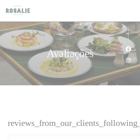
Painel de Gerenciamento de Cookies
Avaliações
Face
Inst
reviews_from_our_clients_following