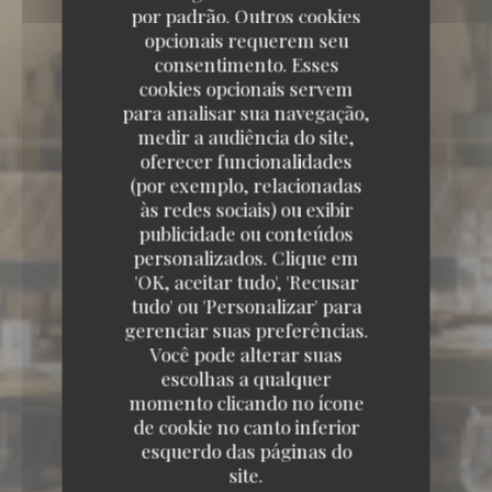
por padrão. Outros cookies
opcionais requerem seu
consentimento. Esses
cookies opcionais servem
para analisar sua navegação,
medir a audiência do site,
oferecer funcionalidades
(por exemplo, relacionadas
às redes sociais) ou exibir
publicidade ou conteúdos
personalizados. Clique em
'OK, aceitar tudo', 'Recusar
tudo' ou 'Personalizar' para
gerenciar suas preferências.
Você pode alterar suas
DISNEY VILLAGE 77700 CHESSY
escolhas a qualquer
momento clicando no ícone
de cookie no canto inferior
esquerdo das páginas do
site.