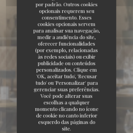
por padrão. Outros cookies
opcionais requerem seu
consentimento. Esses
cookies opcionais servem
para analisar sua navegação,
medir a audiência do site,
oferecer funcionalidades
(por exemplo, relacionadas
às redes sociais) ou exibir
publicidade ou conteúdos
personalizados. Clique em
'OK, aceitar tudo', 'Recusar
tudo' ou 'Personalizar' para
gerenciar suas preferências.
Você pode alterar suas
DISNEY VILLAGE 77700 CHESSY
escolhas a qualquer
momento clicando no ícone
de cookie no canto inferior
esquerdo das páginas do
site.