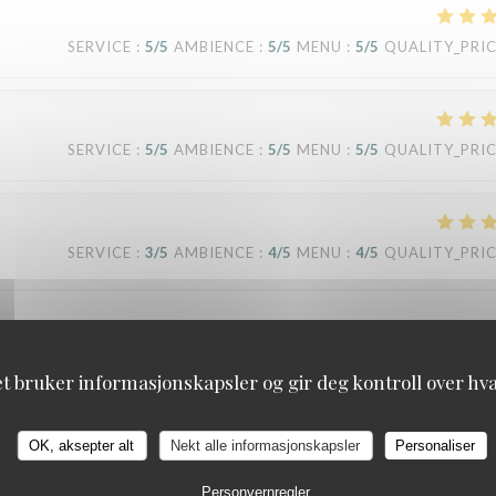
SERVICE
:
5
/5
AMBIENCE
:
5
/5
MENU
:
5
/5
QUALITY_PRI
SERVICE
:
5
/5
AMBIENCE
:
5
/5
MENU
:
5
/5
QUALITY_PRI
SERVICE
:
3
/5
AMBIENCE
:
4
/5
MENU
:
4
/5
QUALITY_PRI
s long, on avait prévu 1h au final il faut compter 1h30. On a mangé en expr
et bruker informasjonskapsler og gir deg kontroll over hva 
OK, aksepter alt
Nekt alle informasjonskapsler
Personaliser
SERVICE
:
4
/5
AMBIENCE
:
4
/5
MENU
:
5
/5
QUALITY_PRI
Personvernregler