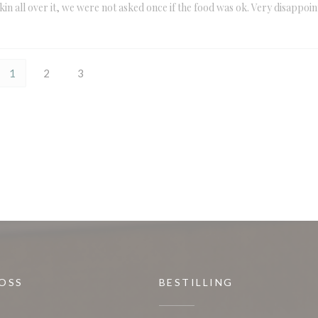
kin all over it, we were not asked once if the food was ok. Very disappoi
1
2
3
 OSS
BESTILLING