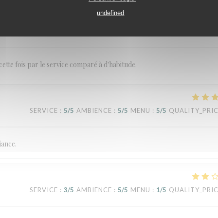
undefined
SERVICE
:
3
/5
AMBIENCE
:
3
/5
MENU
:
5
/5
QUALITY_PRI
cette fois par le service comparé à d'habitude.
SERVICE
:
5
/5
AMBIENCE
:
5
/5
MENU
:
5
/5
QUALITY_PRI
iance.
SERVICE
:
3
/5
AMBIENCE
:
5
/5
MENU
:
1
/5
QUALITY_PRI