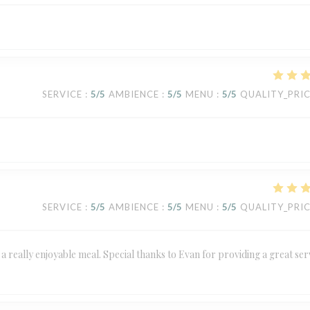
SERVICE
:
5
/5
AMBIENCE
:
5
/5
MENU
:
5
/5
QUALITY_PRI
SERVICE
:
5
/5
AMBIENCE
:
5
/5
MENU
:
5
/5
QUALITY_PRI
 really enjoyable meal. Special thanks to Evan for providing a great ser