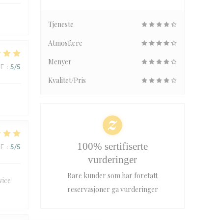
Tjeneste
Atmosfære
Menyer
CE
:
5
/5
Kvalitet/Pris
100% sertifiserte
CE
:
5
/5
vurderinger
Bare kunder som har foretatt
vice
reservasjoner ga vurderinger