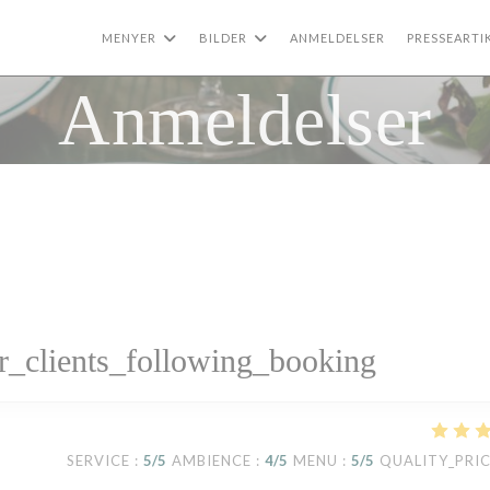
MENYER
BILDER
ANMELDELSER
PRESSEARTI
Anmeldelser
_clients_following_booking
SERVICE
:
5
/5
AMBIENCE
:
4
/5
MENU
:
5
/5
QUALITY_PRI