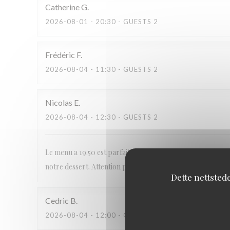
Catherine
G
2026-08-01
- 20:30 - GUESTS 2
Frédéric
F
2026-08-04
- 11:30 - GUESTS 2
Nicolas
E
2026-08-04
- 12:30 - GUESTS 2
Le menu a 19.50 est parfait , par contre le service est trè
notre dessert. Attention pour ceux qui vont au cinéma.
Dette nettsted
Cedric
B
2026-08-04
- 12:00 - GUESTS 3