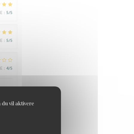
CE
:
5
/5
CE
:
5
/5
CE
:
4
/5
ess
du vil aktivere
CE
:
4
/5