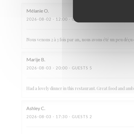
Mélanie
O
2026-08-02
- 12:00 - GUESTS 5
Nous venons 2 à 3 fois par an, nous avons été un peu déçu 
Marije
B
2026-08-03
- 20:00 - GUESTS 5
Had a lovely dinner in this restaurant. Great food and amb
Ashley
C
2026-08-03
- 17:30 - GUESTS 2