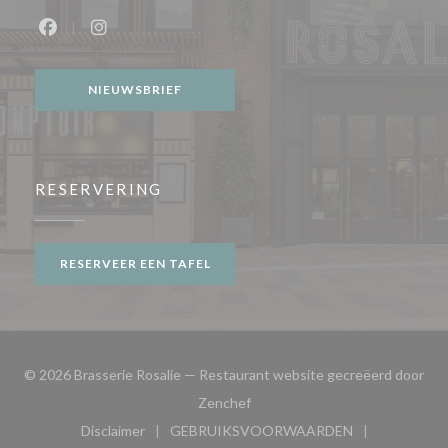
Facebook ((opent in een nieuw venster))
Instagram ((opent in een nieuw venster))
NIEUWSBRIEF
RESERVERING
RESERVEER EEN TAFEL
© 2026 Brasserie Rosalie — Restaurant website gecreëerd door
((opent in een nieuw venster))
Zenchef
Disclaimer
GEBRUIKSVOORWAARDEN
((opent in een nieuw venster))
((opent in een nieuw venster