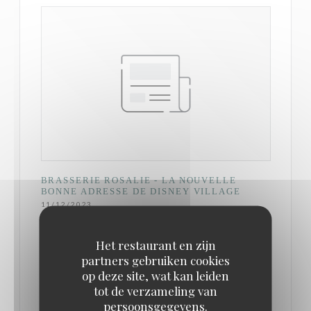
BRASSERIE ROSALIE - LA NOUVELLE
BONNE ADRESSE DE DISNEY VILLAGE
11/12/2023
Het restaurant en zijn
C’est donc dans ce contexte d’inconsistance (pour
partners gebruiken cookies
ne pas dire incompétence) généralisée dans la
op deze site, wat kan leiden
gestion de la restauration que la Brasserie Rosalie a
tot de verzameling van
persoonsgegevens.
ouvert ses portes à Disneyland Paris avec la