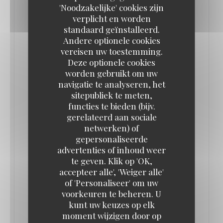
'Noodzakelijke' cookies zijn
promesse d’offrir l’expérience d’une brasserie
verplicht en worden
parisienne chez Mickey comme il en existe tant
standaard geïnstalleerd.
d’autres partout dans la capitale…Restaurant de
Andere optionele cookies
vereisen uw toestemming.
type brasserie, elle constitue le premier élément
Deze optionele cookies
d'envergure de la profonde refonte de Disney
worden gebruikt om uw
Village désormais engagée. Il remplace ainsi le Café
navigatie te analyseren, het
sitepubliek te meten,
Mickey, restaurant qui avait lui-même pris la place
functies te bieden (bijv.
du Los Angeles Bar & Grill en 2002.
gerelateerd aan sociale
netwerken) of
Gérée par le Groupe Bertrand (gestionnaire de
gepersonaliseerde
advertenties of inhoud weer
grandes brasseries parisiennes comme Brasserie
te geven. Klik op 'OK,
Lipp ou La Coupole) et disposant de plus de 500
accepteer alle', 'Weiger alle'
places, la Brasserie Rosalie propose une cuisine
of 'Personaliseer' om uw
française traditionnelle et de grandes terrasses
voorkeuren te beheren. U
kunt uw keuzes op elk
avec vue sur le Lake Disney.
moment wijzigen door op