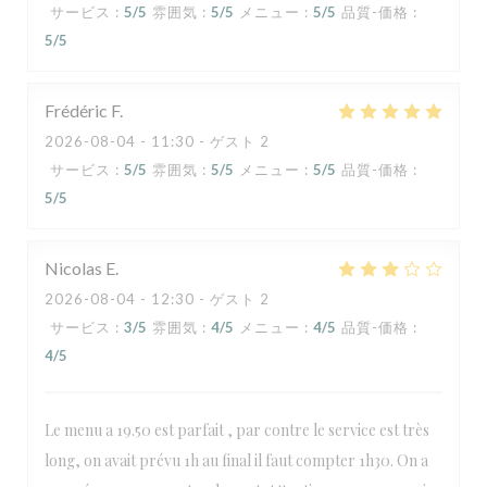
サービス
:
5
/5
雰囲気
:
5
/5
メニュー
:
5
/5
品質-価格
:
5
/5
Frédéric
F
2026-08-04
- 11:30 - ゲスト 2
サービス
:
5
/5
雰囲気
:
5
/5
メニュー
:
5
/5
品質-価格
:
5
/5
Nicolas
E
2026-08-04
- 12:30 - ゲスト 2
サービス
:
3
/5
雰囲気
:
4
/5
メニュー
:
4
/5
品質-価格
:
4
/5
Le menu a 19.50 est parfait , par contre le service est très
long, on avait prévu 1h au final il faut compter 1h30. On a