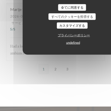
全てに同意する
Marije
B
2026-08-03
- 20:00 - ゲスト 5
すべてのクッキーを拒否する
サービス
:
5
/5
雰囲気
:
5
/5
メニュー
:
5
/5
品質-価格
:
カスタマイズする
5
/5
プライバシーポリシー
undefined
Had a lovely dinner in this restaurant. Great food and
ambiance.
1
2
3