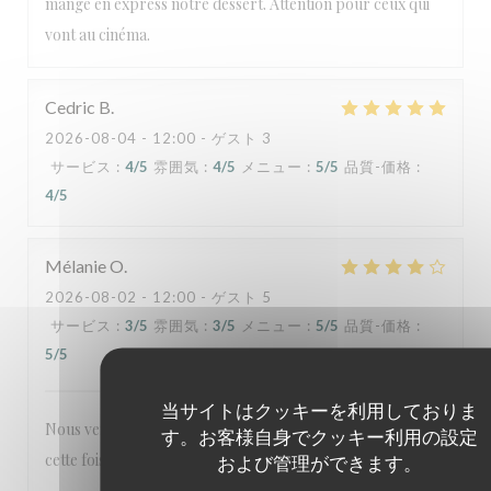
mangé en express notre dessert. Attention pour ceux qui
vont au cinéma.
Cedric
B
2026-08-04
- 12:00 - ゲスト 3
サービス
:
4
/5
雰囲気
:
4
/5
メニュー
:
5
/5
品質-価格
:
4
/5
Mélanie
O
2026-08-02
- 12:00 - ゲスト 5
サービス
:
3
/5
雰囲気
:
3
/5
メニュー
:
5
/5
品質-価格
:
5
/5
当サイトはクッキーを利用しておりま
Nous venons 2 à 3 fois par an, nous avons été un peu déçu
す。お客様自身でクッキー利用の設定
cette fois par le service comparé à d'habitude.
および管理ができます。