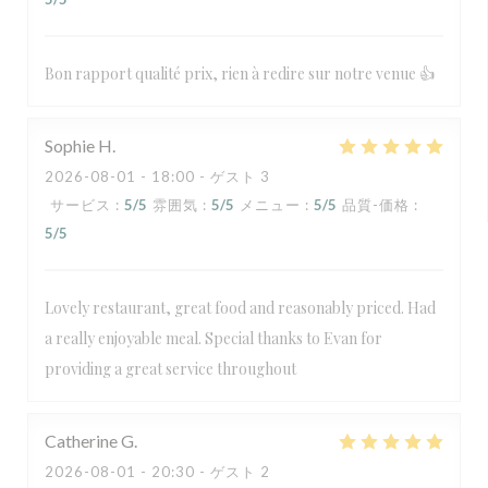
Bon rapport qualité prix, rien à redire sur notre venue 👍
Sophie
H
2026-08-01
- 18:00 - ゲスト 3
サービス
:
5
/5
雰囲気
:
5
/5
メニュー
:
5
/5
品質-価格
:
5
/5
Lovely restaurant, great food and reasonably priced. Had
a really enjoyable meal. Special thanks to Evan for
providing a great service throughout
Catherine
G
2026-08-01
- 20:30 - ゲスト 2