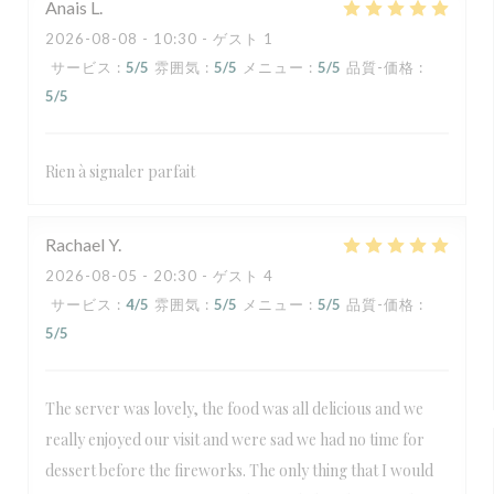
Anais
L
2026-08-08
- 10:30 - ゲスト 1
サービス
:
5
/5
雰囲気
:
5
/5
メニュー
:
5
/5
品質-価格
:
5
/5
Rien à signaler parfait
Rachael
Y
2026-08-05
- 20:30 - ゲスト 4
サービス
:
4
/5
雰囲気
:
5
/5
メニュー
:
5
/5
品質-価格
:
5
/5
The server was lovely, the food was all delicious and we
really enjoyed our visit and were sad we had no time for
dessert before the fireworks. The only thing that I would