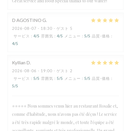
Great service and food! Special thanks to our waiter!
D AGOSTINO
G
2026-08-07
- 18:30 - ゲスト 5
サービス
:
4
/5
雰囲気
:
4
/5
メニュー
:
5
/5
品質-価格
:
4
/5
Kyllian
D
2026-08-06
- 19:00 - ゲスト 2
サービス
:
5
/5
雰囲気
:
5
/5
メニュー
:
5
/5
品質-価格
:
5
/5
⭐⭐⭐⭐⭐ Nous sommes venus hier au restaurant Rosalie et,
comme d'habitude, nous n'avons pas été déçus ! Le service
a été très rapide malgré le monde, et toute l'équipe a été
accueillante, souriante et très professionnelle. Un grand