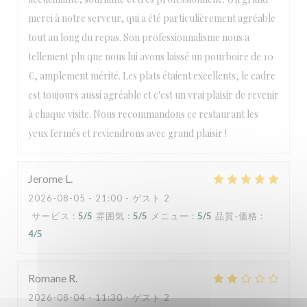
merci à notre serveur, qui a été particulièrement agréable
tout au long du repas. Son professionnalisme nous a
tellement plu que nous lui avons laissé un pourboire de 10
€, amplement mérité. Les plats étaient excellents, le cadre
est toujours aussi agréable et c'est un vrai plaisir de revenir
à chaque visite. Nous recommandons ce restaurant les
yeux fermés et reviendrons avec grand plaisir !
Jerome
L
2026-08-05
- 21:00 - ゲスト 2
サービス
:
5
/5
雰囲気
:
5
/5
メニュー
:
5
/5
品質-価格
:
4
/5
Romane
R
2026-08-04
- 11:30 - ゲスト 2