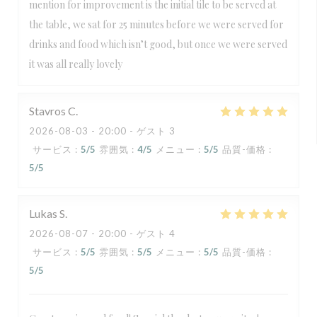
mention for improvement is the initial tile to be served at
the table, we sat for 25 minutes before we were served for
drinks and food which isn’t good, but once we were served
it was all really lovely
Stavros
C
2026-08-03
- 20:00 - ゲスト 3
サービス
:
5
/5
雰囲気
:
4
/5
メニュー
:
5
/5
品質-価格
:
5
/5
Lukas
S
2026-08-07
- 20:00 - ゲスト 4
サービス
:
5
/5
雰囲気
:
5
/5
メニュー
:
5
/5
品質-価格
:
5
/5