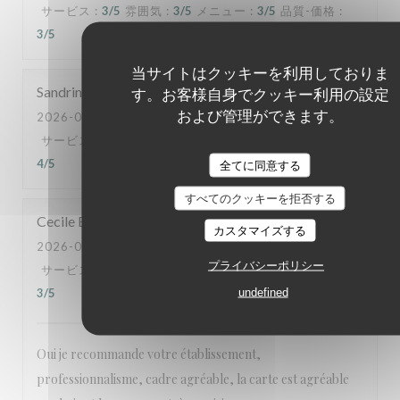
サービス
:
3
/5
雰囲気
:
3
/5
メニュー
:
3
/5
品質-価格
:
3
/5
当サイトはクッキーを利用しておりま
Sandrine
S
す。お客様自身でクッキー利用の設定
および管理ができます。
2026-08-06
- 12:00 - ゲスト 2
サービス
:
5
/5
雰囲気
:
5
/5
メニュー
:
5
/5
品質-価格
:
4
/5
全てに同意する
すべてのクッキーを拒否する
Cecile
B
カスタマイズする
2026-08-03
- 20:00 - ゲスト 12
プライバシーポリシー
サービス
:
5
/5
雰囲気
:
4
/5
メニュー
:
4
/5
品質-価格
:
undefined
3
/5
Oui je recommande votre établissement,
professionnalisme, cadre agréable, la carte est agréable