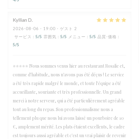
Kyllian
D
2026-08-06
- 19:00 - ゲスト 2
サービス
:
5
/5
雰囲気
:
5
/5
メニュー
:
5
/5
品質-価格
:
5
/5
⭐⭐⭐⭐⭐ Nous sommes venus hier au restaurant Rosalie et,
comme d'habitude, nous n'avons pas été déçus ! Le service
a été très rapide malgré le monde, et toute l'équipe a été
accueillante, souriante et très professionnelle. Un grand
merci à notre serveur, qui a été particulièrement agréable
tout au long du repas. Son professionnalisme nous a
tellement plu que nous lui avons laissé un pourboire de 10
€, amplement mérité. Les plats étaient excellents, le cadre
est toujours aussi agréable et c'est un vrai plaisir de revenir