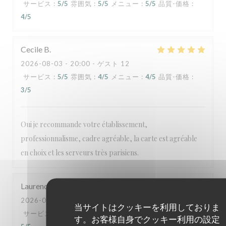
サービス
:
5
/5
雰囲気
:
5
/5
メニュー
:
5
/5
品質-価格
:
4
/5
Cecile
B
2026-08-03
- 20:00 - ゲスト 12
サービス
:
5
/5
雰囲気
:
4
/5
メニュー
:
4
/5
品質-価格
:
3
/5
Oui je recommande votre établissement,
professionnalisme, cadre agréable, la carte est agréable
en choix et les serveurs très parisiens.
Laurence
P
2026-08-05
- 13:30 - ゲスト 2
当サイトはクッキーを利用しておりま
サービス
:
5
/5
雰囲気
:
4
/5
メニュー
:
5
/5
品質-価格
:
す。お客様自身でクッキー利用の設定