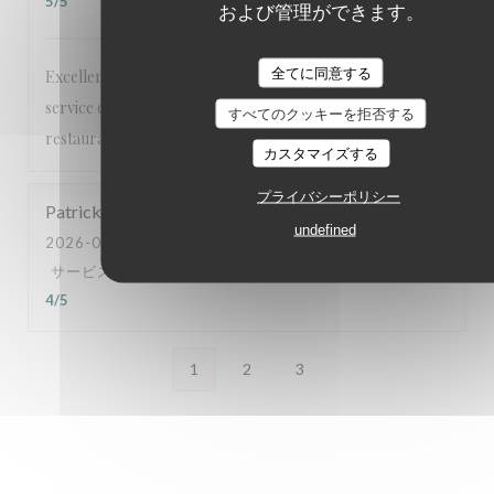
5
/5
および管理ができます。
全てに同意する
Excellent restaurant ! Nous nous sommes régalés et le
service est irréprochable. Nous recommandons ce
すべてのクッキーを拒否する
restaurant sans hésitation et nous reviendrons avec plaisir.
カスタマイズする
プライバシーポリシー
Patrick
W
undefined
2026-08-05
- 20:30 - ゲスト 3
サービス
:
5
/5
雰囲気
:
3
/5
メニュー
:
5
/5
品質-価格
:
4
/5
1
2
3