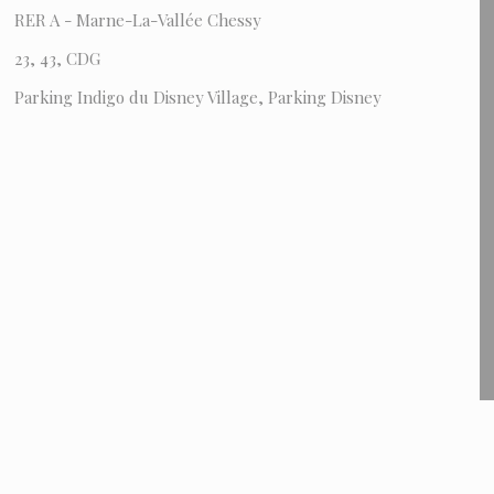
RER A - Marne-La-Vallée Chessy
23, 43, CDG
Parking Indigo du Disney Village, Parking Disney