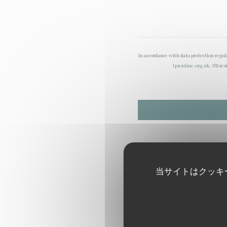
In accordance with data protection regu
tpsonline.org.uk
. US res
当サイトはクッキ