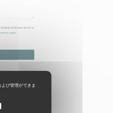
Telephone Preference Service at
ur
privacy policy
.
および管理ができま