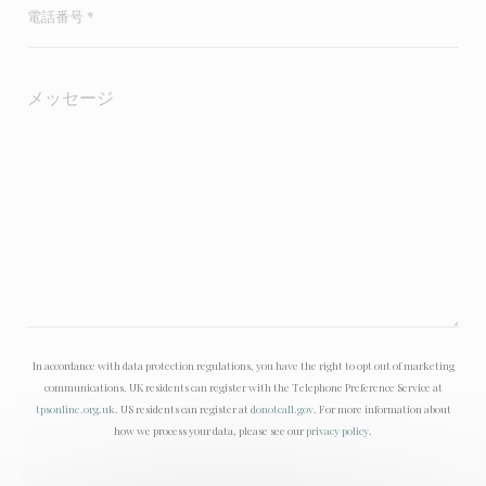
In accordance with data protection regulations, you have the right to opt out of marketing
communications. UK residents can register with the Telephone Preference Service at
tpsonline.org.uk
. US residents can register at
donotcall.gov
. For more information about
how we process your data, please see our
privacy policy
.