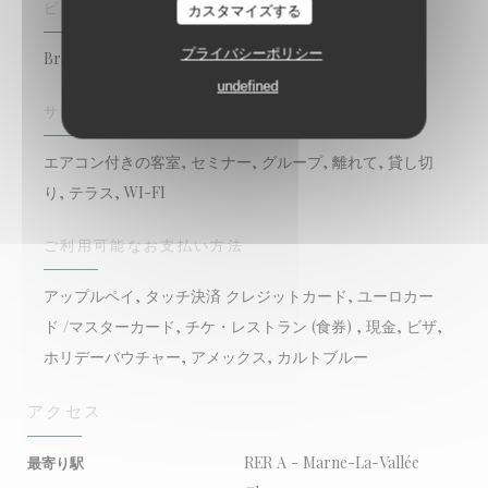
ビジネスタイプ
カスタマイズする
プライバシーポリシー
Brasserie - Restaurant
undefined
サービス
エアコン付きの客室, セミナー, グループ, 離れて, 貸し切
り, テラス, WI-FI
ご利用可能なお支払い方法
アップルペイ, タッチ決済 クレジットカード, ユーロカー
ド /マスターカード, チケ・レストラン (食券) , 現金, ビザ,
ホリデーバウチャー, アメックス, カルトブルー
アクセス
RER A - Marne-La-Vallée
最寄り駅