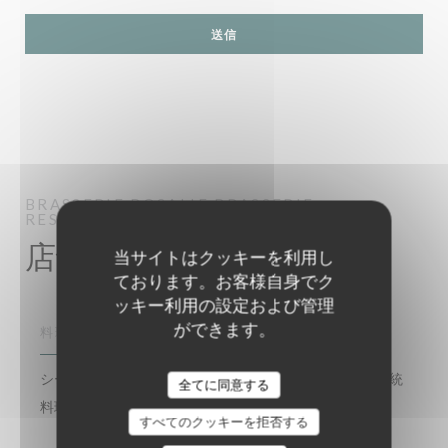
BRASSERIE ROSALIE
BRASSERIE -
RESTAURANT
CHESSY
店舗情報
当サイトはクッキーを利用し
ております。お客様自身でク
ッキー利用の設定および管理
ができます。
料理
シーフード, 現代フランス料理, 伝統的なフランス語, 伝統
全てに同意する
料理
すべてのクッキーを拒否する