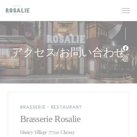
クッキー利用の管理について
アクセス/お問い合わせ
Fa
Ins
BRASSERIE - RESTAURANT
Brasserie Rosalie
((新しいウィンドウで開きます))
Disney Village 77700 Chessy