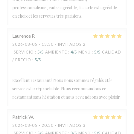
professionnalisme, cadre agréable, la carte est agréable
en choix et les serveurs très parisiens.
Laurence
P
2026-08-05
- 13:30 - INVITADOS 2
SERVICIO
:
5
/5
AMBIENTE
:
4
/5
MENÚ
:
5
/5
CALIDAD
/ PRECIO
:
5
/5
Excellent restaurant ! Nous nous sommes régalés et le
service est irréprochable. Nous recommandons ce
restaurant sans hésitation et nous reviendrons avec plaisir.
Patrick
W
2026-08-05
- 20:30 - INVITADOS 3
SERVICIO
:
5
/5
AMBIENTE
:
3
/5
MENÚ
:
5
/5
CALIDAD