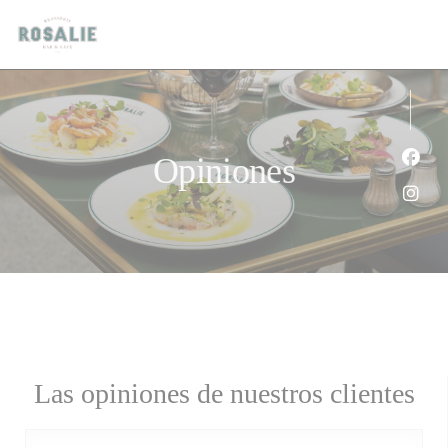
Personalización de sus opciones de cookies
Opiniones
Face
Inst
Las opiniones de nuestros clientes