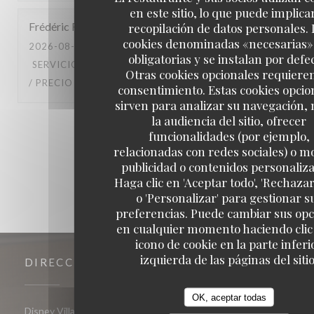
en este sitio, lo que puede implicar
Frédéric
F
recopilación de datos personales. 
cookies denominadas «necesarias»
2026-08-04
- 11:30 - INVITADOS 2
obligatorias y se instalan por defe
SERVICIO
:
5
/5
AMBIENTE
:
5
/5
MENÚ
:
5
/5
CALIDAD
Otras cookies opcionales requiere
/ PRECIO
:
5
/5
consentimiento. Estas cookies opcio
sirven para analizar su navegación,
la audiencia del sitio, ofrecer
1
2
3
funcionalidades (por ejemplo,
relacionadas con redes sociales) o m
publicidad o contenidos personaliz
Haga clic en 'Aceptar todo', 'Rechazar
o 'Personalizar' para gestionar s
preferencias. Puede cambiar sus op
en cualquier momento haciendo clic 
icono de cookie en la parte inferi
izquierda de las páginas del sitio
DIRECCIÓN
OK, aceptar todas
((abre en una nueva ventana))
Disney Village 77700 Chessy