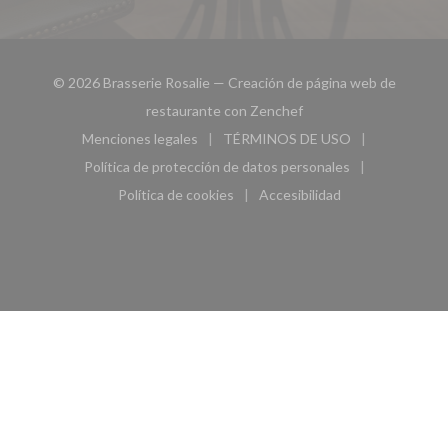
© 2026 Brasserie Rosalie — Creación de página web de
((abre en una nueva ven
restaurante con
Zenchef
Menciones legales
TÉRMINOS DE USO
((abre en una nueva ventana))
((abre en una nueva ven
Política de protección de datos personales
((abre en una nueva ventana))
Política de cookies
Accesibilidad
((abre en una nueva ventana))
((abre en una nueva ven