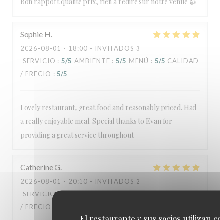
Bon rapport qualité prix, rien à redire sur notre venue 👍
Sophie
H
2026-08-01
- 18:00 - INVITADOS 3
SERVICIO
:
5
/5
AMBIENTE
:
5
/5
MENÚ
:
5
/5
CALIDAD
/ PRECIO
:
5
/5
Lovely restaurant, great food and reasonably priced. Had
a really enjoyable meal. Special thanks to Evan for
providing a great service throughout
Catherine
G
2026-08-01
- 20:30 - INVITADOS 2
SERVICIO
:
5
/5
AMBIENTE
:
5
/5
MENÚ
:
5
/5
CALIDAD
/ PRECIO
:
5
/5
El restaurante y sus socios utilizan c