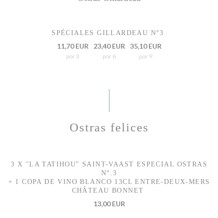
SPÉCIALES GILLARDEAU N°3
11,70 EUR
23,40 EUR
35,10 EUR
por 3
por 6
por 9
Ostras felices
3 X "LA TATIHOU" SAINT-VAAST ESPECIAL OSTRAS
N°.3
+ 1 COPA DE VINO BLANCO 13CL ENTRE-DEUX-MERS
CHÂTEAU BONNET
13,00 EUR