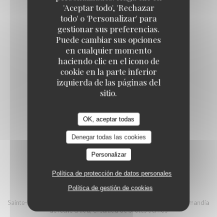
'Aceptar todo', 'Rechazar
todo' o 'Personalizar' para
BROTES JÓVENES
gestionar sus preferencias.
6,00 EUR
Puede cambiar sus opciones
en cualquier momento
haciendo clic en el icono de
ENSALADA DE BROTES TIERNOS
cookie en la parte inferior
izquierda de las páginas del
6,00 EUR
sitio.
OK, aceptar todas
Denegar todas las cookies
Quesos y postres
Personalizar
Política de protección de datos personales
PLATO DE QUESOS FRANCESES
Política de gestión de cookies
Sainte-Maure de Touraine DOP, Comté DOP, Camembert de Normandía
de leche cruda, ensalada de brotes tiernos