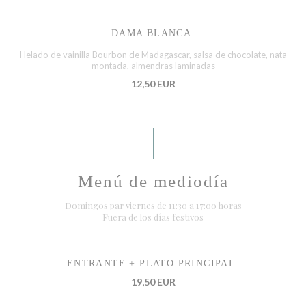
DAMA BLANCA
Helado de vainilla Bourbon de Madagascar, salsa de chocolate, nata
montada, almendras laminadas
12,50 EUR
Menú de mediodía
Domingos par viernes de 11:30 a 17:00 horas
Fuera de los días festivos
ENTRANTE + PLATO PRINCIPAL
19,50 EUR