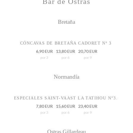
Bar de Ostras
Bretaña
CÓNCAVAS DE BRETAÑA CADORET Nº 3
6,90 EUR
13,80 EUR
20,70 EUR
por 3
por 6
por 9
Normandía
ESPECIALES SAINT-VAAST LA TATIHOU N°3.
7,80 EUR
15,60 EUR
23,40 EUR
por 3
por 6
por 9
Ostras Gillardeau