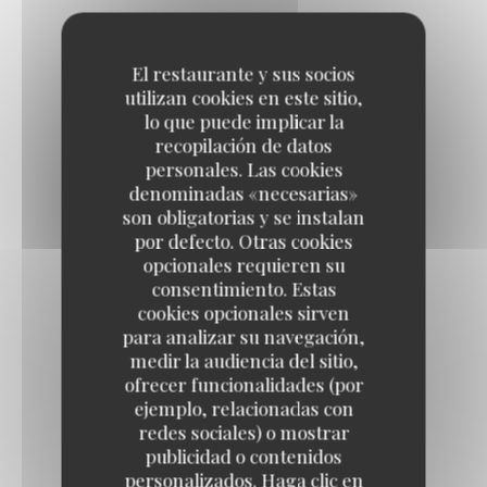
El restaurante y sus socios
utilizan cookies en este sitio,
lo que puede implicar la
Acompañamientos
recopilación de datos
personales. Las cookies
denominadas «necesarias»
son obligatorias y se instalan
PURÉ DE PATATAS CON MANTEQUILLA
por defecto. Otras cookies
6,00 EUR
opcionales requieren su
consentimiento. Estas
cookies opcionales sirven
PATATAS FRITAS
para analizar su navegación,
6,00 EUR
medir la audiencia del sitio,
ofrecer funcionalidades (por
ejemplo, relacionadas con
redes sociales) o mostrar
VERDURAS DE TEMPORADA
publicidad o contenidos
6,00 EUR
personalizados. Haga clic en