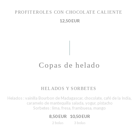
PROFITEROLES CON CHOCOLATE CALIENTE
12,50 EUR
Copas de helado
HELADOS Y SORBETES
Helados : vainilla Bourbon de Madagascar, chocolate, café de la India,
caramelo de mantequilla salada, yogur, pistacho
Sorbetes : lima, fresa, frambuesa, mango
8,50 EUR
10,50 EUR
2 bolas
3 bolas